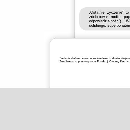
„Ostatnie życzenie” t
zdefiniował motto paj
odpowiedzialność”).
solidnego, superbohater
Zadanie dofinansowane ze środków budżetu Wojewó
Zrealizowano przy wsparciu Fundacji Otwarty Kod Kul