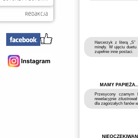
Harcerzyk z literą „S” 
minęły. W ujęciu duetu
zupełnie inne postaci.
MAMY PAPIEŻA..
Przesycony czarnym h
rewelacyjnie zilustrowa
dla zagorzałych fanów
w
NIEOCZEKIWAN