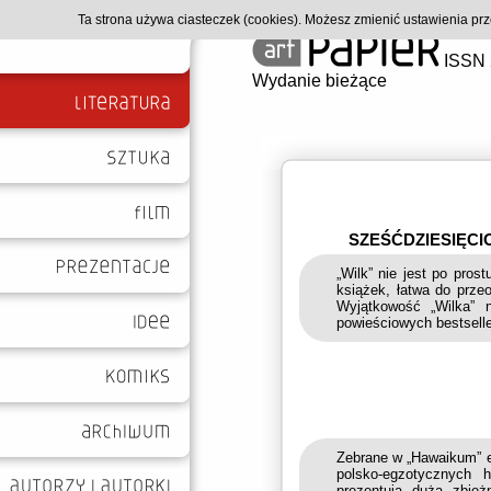
Ta strona używa ciasteczek (cookies). Możesz zmienić ustawienia p
ISSN 
Wydanie bieżące
SZEŚĆDZIESIĘCI
„Wilk” nie jest po prost
książek, łatwa do przeo
Wyjątkowość „Wilka” 
powieściowych bestsell
Zebrane w „Hawaikum” e
polsko-egzotycznych 
prezentują dużą zbie