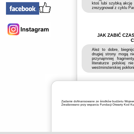
ktoś lubi szybką akcję
zrezygnował z cyklu Pas
JAK ZABIĆ CZA
C
Ależ to dobre, biegni
drugiej strony mogą ni
przynajmniej fragmen
literaturze polskiej
westminsterskiej pokłoni
Zadanie dofinansowane ze środków budżetu Wojewó
Zrealizowano przy wsparciu Fundacji Otwarty Kod Kul