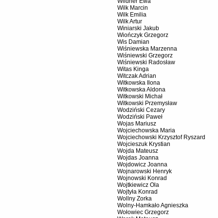
Wildner Ewa
Wilk Marcin
Wilk Emilia
Wilk Artur
Winiarski Jakub
Wiończyk Grzegorz
Wis Damian
Wiśniewska Marzenna
Wiśniewski Grzegorz
Wiśniewski Radosław
Witas Kinga
Witczak Adrian
Witkowska Ilona
Witkowska Aldona
Witkowski Michał
Witkowski Przemysław
Wodziński Cezary
Wodziński Paweł
Wojas Mariusz
Wojciechowska Maria
Wojciechowski Krzysztof Ryszard
Wojcieszuk Krystian
Wojda Mateusz
Wojdas Joanna
Wojdowicz Joanna
Wojnarowski Henryk
Wojnowski Konrad
Wojtkiewicz Ola
Wojtyła Konrad
Wollny Zorka
Wolny-Hamkało Agnieszka
Wołowiec Grzegorz