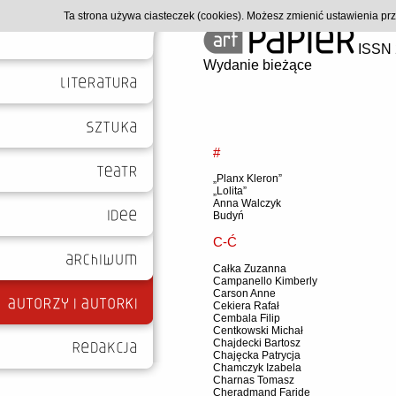
Ta strona używa ciasteczek (cookies). Możesz zmienić ustawienia p
ISSN 
Wydanie bieżące
#
„Planx Kleron”
„Lolita”
Anna Walczyk
Budyń
C-Ć
Całka Zuzanna
Campanello Kimberly
Carson Anne
Cekiera Rafał
Cembala Filip
Centkowski Michał
Chajdecki Bartosz
Chajęcka Patrycja
Chamczyk Izabela
Charnas Tomasz
Cheradmand Faride