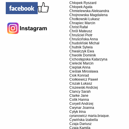
Chłopek Ryszard
Chłopek Agata
Chmielewska Aleksandra
Chojnowska Magdalena
Chotkowski Łukasz
Chrapiec Marcin
Christ Rafał
Chról Mateusz
Chruściel Piotr
Chruścińska Anna
Chudoliński Michał
Chutnik Sylwia
Chwalczyk Ewa
Chwolik Dominik
Cichostępska Katarzyna
Cielecki Marcin
Cieplak Anna
Cieślak Mirosława
Ciok Konrad
Ciołkiewicz Paweł
Ciszak Łukasz
Ciszewski Andrzej
Clancy Sarah
Clarke Jane
Colik Hanna
Coryell Andrzej
Cwynar Joanna
Cyłyk Irina
cyranowicz maria.braque.
Cywińska Izabella
Czaja Dariusz
Czaja Kamila