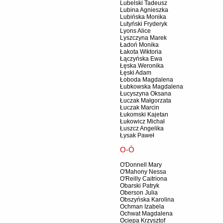
Lubelski Tadeusz
Lubina Agnieszka
Lubińska Monika
Lutyński Fryderyk
Lyons Alice
Lyszczyna Marek
Ładoń Monika
Łakota Wiktoria
Łączyńska Ewa
Łęska Weronika
Łęski Adam
Łoboda Magdalena
Łubkowska Magdalena
Łucyszyna Oksana
Łuczak Małgorzata
Łuczak Marcin
Łukomski Kajetan
Łukowicz Michał
Łuszcz Angelika
Łysak Paweł
O-Ó
O'Donnell Mary
O'Mahony Nessa
O'Reilly Caitriona
Obarski Patryk
Oberson Julia
Obszyńska Karolina
Ochman Izabela
Ochwat Magdalena
Ociepa Krzysztof