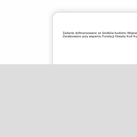
Zadanie dofinansowane ze środków budżetu Wojewó
Zrealizowano przy wsparciu Fundacji Otwarty Kod Kul