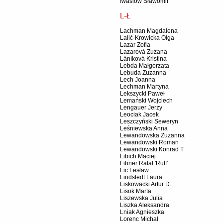
Iwasiów Sławomir
L-Ł
Lachman Magdalena
Lalić-Krowicka Olga
Lazar Zofia
Lazarová Zuzana
Láníková Kristina
Lebda Małgorzata
Lebuda Zuzanna
Lech Joanna
Lechman Martyna
Lekszycki Paweł
Lemański Wojciech
Lengauer Jerzy
Leociak Jacek
Leszczyński Seweryn
Leśniewska Anna
Lewandowska Zuzanna
Lewandowski Roman
Lewandowski Konrad T.
Libich Maciej
Libner Rafał 'Ruff'
Lic Lesław
Lindstedt Laura
Liskowacki Artur D.
Lisok Marta
Liszewska Julia
Liszka Aleksandra
Lniak Agnieszka
Lorenc Michał