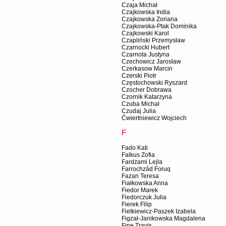
Czaja Michał
Czajkowska India
Czajkowska Zoriana
Czajkowska-Ptak Dominika
Czajkowski Karol
Czapliński Przemysław
Czarnocki Hubert
Czarnota Justyna
Czechowicz Jarosław
Czerkasow Marcin
Czerski Piotr
Częstochowski Ryszard
Czocher Dobrawa
Czornik Katarzyna
Czuba Michał
Czudaj Julia
Ćwiertniewicz Wojciech
F
Fado Kati
Falkus Zofia
Fardżami Lejla
Farrochzâd Foruq
Fazan Teresa
Fiałkowska Anna
Fiedor Marek
Fiedorczuk Julia
Fierek Filip
Fietkiewicz-Paszek Izabela
Figzał-Janikowska Magdalena
Fine Travis