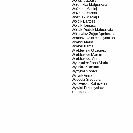
Worek Mateusz
Wosnitzka Małgorzata
Woźniak Maciej
Woźniak Michał
Woźniak Maciej D.
Wójcik Bartosz
Wójcik Tomasz
Wójcik-Dudek Małgorzata
Wójtowicz-Zając Agnieszka
Wroniszewski Maksymilian
Wróbel Maria
Wróbel Kama
Wróblewski Grzegorz
Wróblewski Marcin
Wróblowska Anna
Wybraniec Anna Maria
Wyciślik Karolina
Wycykał Monika
Wyrwik Anna
Wysocki Grzegorz
Wyszyńska Katarzyna
Wywiał Przemysław
Yu Charles