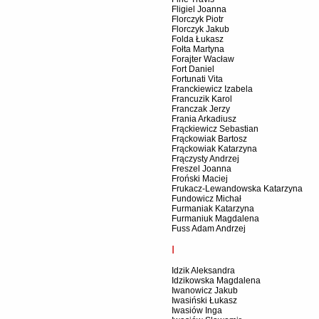
Fligiel Joanna
Florczyk Piotr
Florczyk Jakub
Folda Łukasz
Fołta Martyna
Forajter Wacław
Fort Daniel
Fortunati Vita
Franckiewicz Izabela
Francuzik Karol
Franczak Jerzy
Frania Arkadiusz
Frąckiewicz Sebastian
Frąckowiak Bartosz
Frąckowiak Katarzyna
Frączysty Andrzej
Freszel Joanna
Froński Maciej
Frukacz-Lewandowska Katarzyna
Fundowicz Michał
Furmaniak Katarzyna
Furmaniuk Magdalena
Fuss Adam Andrzej
I
Idzik Aleksandra
Idzikowska Magdalena
Iwanowicz Jakub
Iwasiński Łukasz
Iwasiów Inga