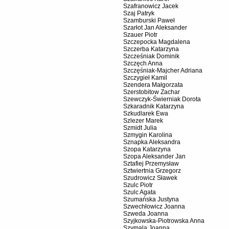
Szafranowicz Jacek
Szaj Patryk
Szamburski Paweł
Szarłot Jan Aleksander
Szauer Piotr
Szczepocka Magdalena
Szczerba Katarzyna
Szcześniak Dominik
Szczęch Anna
Szczęśniak-Majcher Adriana
Szczygieł Kamil
Szendera Małgorzata
Szerstobitow Zachar
Szewczyk-Świerniak Dorota
Szkaradnik Katarzyna
Szkudlarek Ewa
Szlezer Marek
Szmidt Julia
Szmygin Karolina
Sznapka Aleksandra
Szopa Katarzyna
Szopa Aleksander Jan
Sztafiej Przemysław
Sztwiertnia Grzegorz
Szudrowicz Sławek
Szulc Piotr
Szulc Agata
Szumańska Justyna
Szwechłowicz Joanna
Szweda Joanna
Szyjkowska-Piotrowska Anna
Szymala Joanna