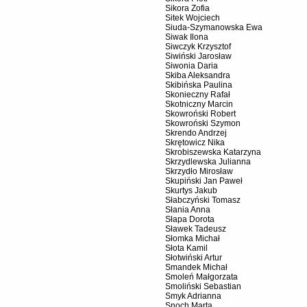
Sikora Zofia
Sitek Wojciech
Siuda-Szymanowska Ewa
Siwak Ilona
Siwczyk Krzysztof
Siwiński Jarosław
Siwonia Daria
Skiba Aleksandra
Skibińska Paulina
Skonieczny Rafał
Skotniczny Marcin
Skowroński Robert
Skowroński Szymon
Skrendo Andrzej
Skrętowicz Nika
Skrobiszewska Katarzyna
Skrzydlewska Julianna
Skrzydło Mirosław
Skupiński Jan Paweł
Skurtys Jakub
Słabczyński Tomasz
Słania Anna
Słapa Dorota
Sławek Tadeusz
Słomka Michał
Słota Kamil
Słotwiński Artur
Smandek Michał
Smoleń Małgorzata
Smoliński Sebastian
Smyk Adrianna
Snoch Marta