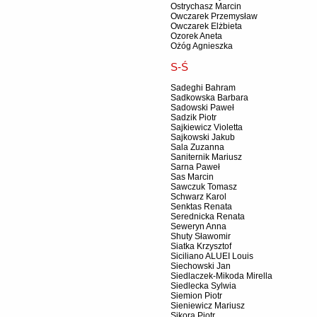
Ostrychasz Marcin
Owczarek Przemysław
Owczarek Elżbieta
Ozorek Aneta
Ożóg Agnieszka
S-Ś
Sadeghi Bahram
Sadkowska Barbara
Sadowski Paweł
Sadzik Piotr
Sajkiewicz Violetta
Sajkowski Jakub
Sala Zuzanna
Saniternik Mariusz
Sarna Paweł
Sas Marcin
Sawczuk Tomasz
Schwarz Karol
Senktas Renata
Serednicka Renata
Seweryn Anna
Shuty Sławomir
Siatka Krzysztof
Siciliano ALUEI Louis
Siechowski Jan
Siedlaczek-Mikoda Mirella
Siedlecka Sylwia
Siemion Piotr
Sieniewicz Mariusz
Sikora Piotr