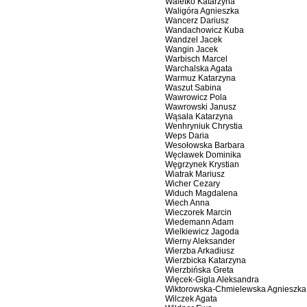
Waletko Katarzyna
Waligóra Agnieszka
Wancerz Dariusz
Wandachowicz Kuba
Wandzel Jacek
Wangin Jacek
Warbisch Marcel
Warchalska Agata
Warmuz Katarzyna
Waszut Sabina
Wawrowicz Pola
Wawrowski Janusz
Wąsala Katarzyna
Wenhryniuk Chrystia
Weps Daria
Wesołowska Barbara
Węcławek Dominika
Węgrzynek Krystian
Wiatrak Mariusz
Wicher Cezary
Widuch Magdalena
Wiech Anna
Wieczorek Marcin
Wiedemann Adam
Wielkiewicz Jagoda
Wierny Aleksander
Wierzba Arkadiusz
Wierzbicka Katarzyna
Wierzbińska Greta
Więcek-Gigla Aleksandra
Wiktorowska-Chmielewska Agnieszka
Wilczek Agata