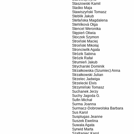
Staszowski Kamil
Staśko Maja
Stawiszyński Tomasz
Steblik Jakub
Stefańska Magdalena
Stehlíková Olga
Stencel Weronika
Stępień Oliwia
Stoczek Szymon
Stroiński Maciej
Stroiński Mikołaj
Stronciwilk Agata
Strózik Sabina
Strózik Rafał
Strumień Jakub
Strycharski Dominik
Strzałkowska (Szumiec) Anna
Strzałkowski Julian
Strzelec Jadwiga
Strzelecki Elvis
Strzymiński Tomasz
Suchanek Jerzy
Suchy Jagoda G.
Sufin Michał
Surma Joanna
Surmacz-Dobrowolska Barbara
Sus Karol
Susplugas Jeanne
Suszek Ewelina
Suwała Agata
Syrwid Marta
Szafraniec Karol