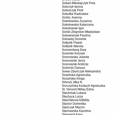
Sobaś-Mikołajczyk Pola
Sobczyk Iwona
Sobolczyk Piotr
Sobotka Radosław
Soćko Joanna
Sokołowska Zuzanna
Sokołowska Katarzyna
Sokołowski Igor
Solski Zbigniew Władysław
Sołowianiuk Paulina
Sołowiej Dominik
Sołtysik Paweł
Sołtysik Wanda
Sonnenberg Ewa
Sosiński Konrad
Sosnowska Jolanta
Sosnowski Jerzy
Sosnowski Andrzej
Sośnicki Dariusz
Sowa-Zduńczyk Aleksandra
Sowińska Agnieszka
Sozańska Kinga
Srbová Jitka N.
Sroczyńska Kostuch Agnieszka
St. Vincent Millay Edna
Stachniak Łukasz
Stachura Luiza
Stančáková Alžběta
Stanior Dominika
Stańczyk Marcin
Starnawska Karolina
Starowojt Iryna