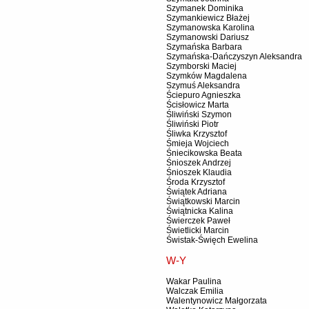
Szymanek Dominika
Szymankiewicz Błażej
Szymanowska Karolina
Szymanowski Dariusz
Szymańska Barbara
Szymańska-Dańczyszyn Aleksandra
Szymborski Maciej
Szymków Magdalena
Szymuś Aleksandra
Ściepuro Agnieszka
Ścisłowicz Marta
Śliwiński Szymon
Śliwiński Piotr
Śliwka Krzysztof
Śmieja Wojciech
Śniecikowska Beata
Śnioszek Andrzej
Śnioszek Klaudia
Środa Krzysztof
Świątek Adriana
Świątkowski Marcin
Świątnicka Kalina
Świerczek Paweł
Świetlicki Marcin
Świstak-Święch Ewelina
W-Y
Wakar Paulina
Walczak Emilia
Walentynowicz Małgorzata