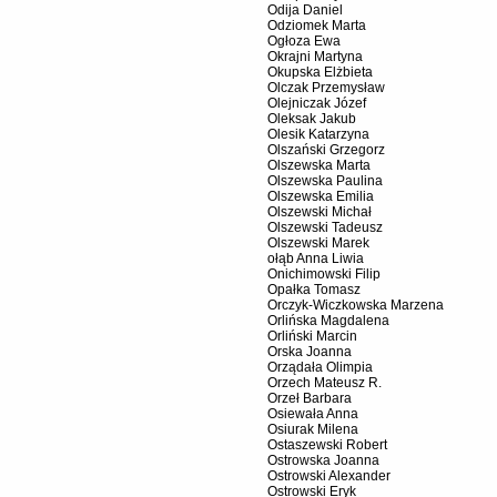
Odija Daniel
Odziomek Marta
Ogłoza Ewa
Okrajni Martyna
Okupska Elżbieta
Olczak Przemysław
Olejniczak Józef
Oleksak Jakub
Olesik Katarzyna
Olszański Grzegorz
Olszewska Marta
Olszewska Paulina
Olszewska Emilia
Olszewski Michał
Olszewski Tadeusz
Olszewski Marek
ołąb Anna Liwia
Onichimowski Filip
Opałka Tomasz
Orczyk-Wiczkowska Marzena
Orlińska Magdalena
Orliński Marcin
Orska Joanna
Orządała Olimpia
Orzech Mateusz R.
Orzeł Barbara
Osiewała Anna
Osiurak Milena
Ostaszewski Robert
Ostrowska Joanna
Ostrowski Alexander
Ostrowski Eryk