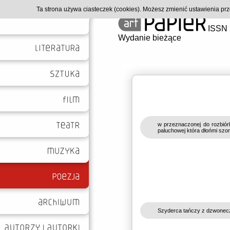
Ta strona używa ciasteczek (cookies). Możesz zmienić ustawienia p
ISSN 
Wydanie bieżące
w przeznaczonej do rozbiór
paluchowej która dłońmi szor
Szyderca tańczy z dzwoneczk