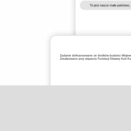
To jest nasze małe państwo,
Zadanie dofinansowane ze środków budżetu Wojewó
Zrealizowano przy wsparciu Fundacji Otwarty Kod Kul