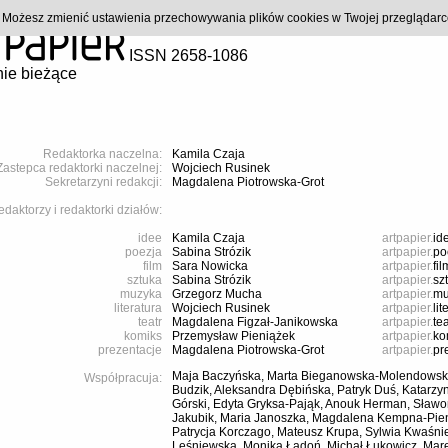
). Możesz zmienić ustawienia przechowywania plików cookies w Twojej przeglądar
ISSN 2658-1086
ie bieżące
Redaktorka naczelna:
Kamila Czaja
Zastepca redaktorki naczelnej:
Wojciech Rusinek
Sekretarzyni redakcji:
Magdalena Piotrowska-Grot
daktorzy i redaktorki działów:
idee
Kamila Czaja
artpapier.
id
poezja
Sabina Strózik
artpapier.
po
film
Sara Nowicka
artpapier.
fil
sztuka
Sabina Strózik
artpapier.
sz
muzyka
Grzegorz Mucha
artpapier.
mu
literatura
Wojciech Rusinek
artpapier.
lit
teatr
Magdalena Figzał-Janikowska
artpapier.
tea
komiks
Przemysław Pieniążek
artpapier.
ko
prezentacje
Magdalena Piotrowska-Grot
artpapier.
pr
Maja Baczyńska, Marta Bieganowska-Molendowsk
Współpracuja:
Budzik, Aleksandra Dębińska, Patryk Duś, Katarzy
Górski, Edyta Gryksa-Pająk, Anouk Herman, Sławo
Jakubik, Maria Janoszka, Magdalena Kempna-Pieni
Patrycja Korczago, Mateusz Krupa, Sylwia Kwaśn
Leśniewska, Monika Ładoń, Michał Łukowicz, Mare