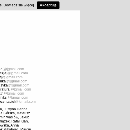
ce.
Dowiedz się więcej
Akceptuję
ee
[@]gmail.com
ezja
[@]gmail.com
m
[@]gmail.com
tuka
[@]gmail.com
zyka
[@]gmail.com
eratura
[@]gmail.com
tr
[@]gmail.com
miks
[@]gmail.com
ezentacje
[@]gmail.com
a, Justyna Hanna
na Górska, Mateusz
mir Iwasiów, Jakub
ążek, Rafał Klan,
iewska, Anna
k Mikołajec, Marcin