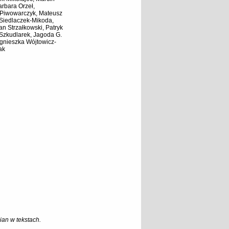
rbara Orzeł,
 Piwowarczyk, Mateusz
 Siedlaczek-Mikoda,
an Strzałkowski, Patryk
 Szkudlarek, Jagoda G.
gnieszka Wójtowicz-
ak
an w tekstach.