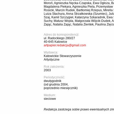
Moroń, Agnieszka Nęcka-Czapska, Ewa Ogłoza, Ba
Magdalena Piekara, Agnieszka Piela, Przemysław
Rosicki, Marcin Rudek, Bartłomiej Rzepus, Mirella
Luiza Stachura, Anna Strzałkowska (Szumiec), Juli
Szaj, Kamil Szczygieł, Katarzyna Szkaradnik, Ewa
Suchy, Matusz Wojda, Małgorzata Wójcik-Dudek, A
Zając, Natalia Zając, Natalia Zientek, Paulina Zięci
Adres do korespondencji:
ul. Radockiego 280/27
40-645 Katowice
artpapier.redakcja@gmail.com
Wydawca:
Katowickie Stowarzyszenie
Artystyczne
Rok założenia:
2003
Periodyczność:
dwutygodnik
(od grudnia 2004,
poprzednio miesięcznik)
Medium:
sieciowe
Redakcja zastrzega sobie prawo ewentualnych zmi