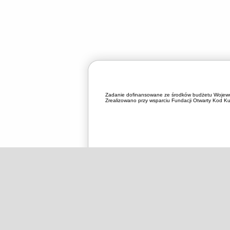
Zadanie dofinansowane ze środków budżetu Wojewó
Zrealizowano przy wsparciu Fundacji Otwarty Kod Kul