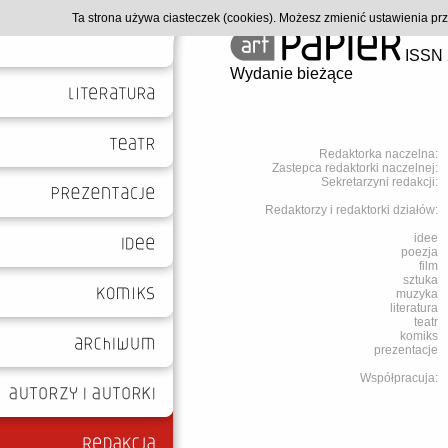
Ta strona używa ciasteczek (cookies). Możesz zmienić ustawienia p
ISSN 
Wydanie bieżące
Redaktorka naczelna:
Zastepca redaktorki naczelnej:
Sekretarzyni redakcji:
Redaktorzy i redaktorki działów:
idee
poezja
film
sztuka
muzyka
literatura
teatr
komiks
prezentacje
Współpracuja: