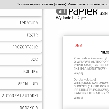
Ta strona używa ciasteczek (cookies). Możesz zmienić ustawienia p
ISSN 
Wydanie bieżące
"GŁOS
Przemysław Piwowarczyk
O WPŁYWIE ANTROPOPR
POPULACJĘ SYREN I F
('KSIĘGA MONSTRÓW')
Więcej
Dorota Kołodziej
WIEL(K)OŚĆ KANONÓW I
SUGESTII (JAKUB KOR
'PRETEKSTY, POSŁOWIA
KANONY LITERATURY Ś
Więcej