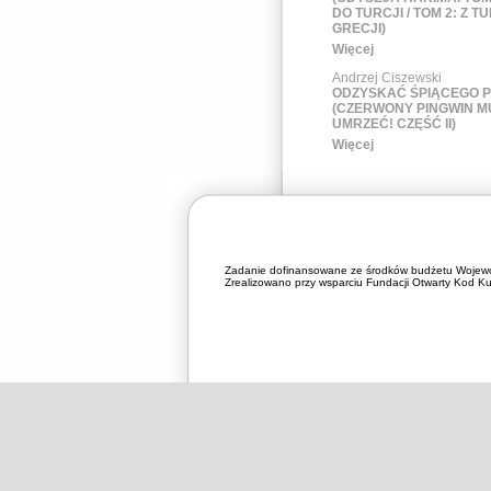
DO TURCJI / TOM 2: Z T
GRECJI)
Więcej
Andrzej Ciszewski
ODZYSKAĆ ŚPIĄCEGO 
(CZERWONY PINGWIN M
UMRZEĆ! CZĘŚĆ II)
Więcej
Zadanie dofinansowane ze środków budżetu Wojewó
Zrealizowano przy wsparciu Fundacji Otwarty Kod Kul