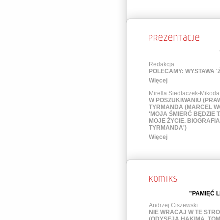
Redakcja
POLECAMY: WYSTAWA 'Ż
Więcej
Mirella Siedlaczek-Mikoda
W POSZUKIWANIU (PRA
TYRMANDA (MARCEL W
'MOJA ŚMIERĆ BĘDZIE 
MOJE ŻYCIE. BIOGRAFI
TYRMANDA')
Więcej
"PAMIĘĆ 
Andrzej Ciszewski
NIE WRACAJ W TE STR
(ODYSEJA HAKIMA. TOM 1