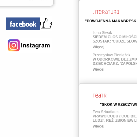
"POWOJENNA MAKABRESKA 
Ilona Siwak
SIEDEM GLOS O MIŁOŚCI
SZOSTAK: 'CUDZE SŁOW
Więcej
Przemysław Pieniążek
W ODORKOWIE BEZ ZMI
DZIECHCIARZ: 'ZAPOLSK
Więcej
"SKOK W RZECZYWI
Ewa Szkudlarek
PRAWO CUDU ('CUD BI
LUDZI', REŻ. ZBIGNIEW 
Więcej