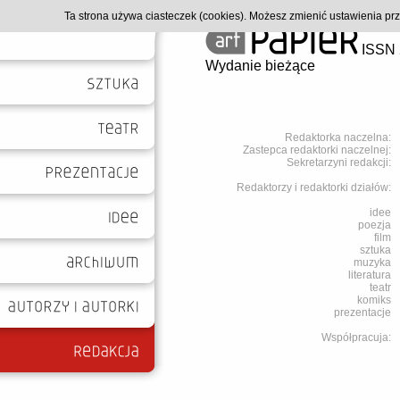
Ta strona używa ciasteczek (cookies). Możesz zmienić ustawienia p
ISSN 
Wydanie bieżące
Redaktorka naczelna:
Zastepca redaktorki naczelnej:
Sekretarzyni redakcji:
Redaktorzy i redaktorki działów:
idee
poezja
film
sztuka
muzyka
literatura
teatr
komiks
prezentacje
Współpracuja: