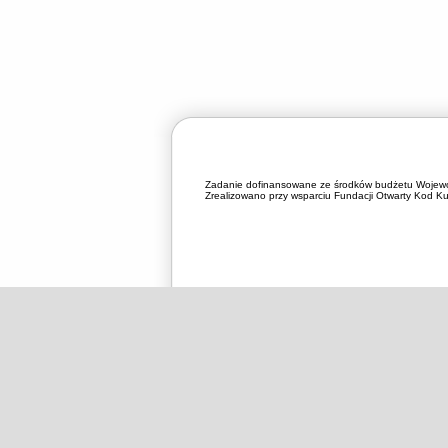
Zadanie dofinansowane ze środków budżetu Wojewó
Zrealizowano przy wsparciu Fundacji Otwarty Kod Kul