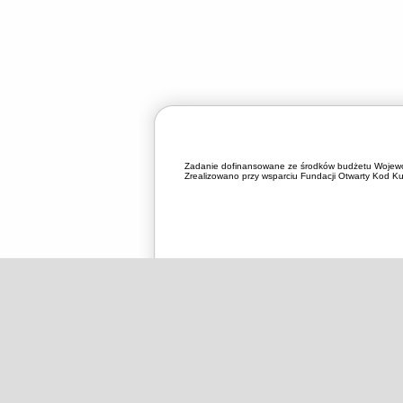
Zadanie dofinansowane ze środków budżetu Wojewó
Zrealizowano przy wsparciu Fundacji Otwarty Kod Kul