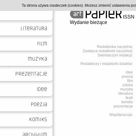
Ta strona używa ciasteczek (cookies). Możesz zmienić ustawienia p
ISSN 
Wydanie bieżące
Redaktorka naczelna:
Zastepca redaktorki naczelnej:
Sekretarzyni redakcji:
Redaktorzy i redaktorki działów:
idee
poezja
film
sztuka
muzyka
literatura
teatr
komiks
prezentacje
Współpracuja: