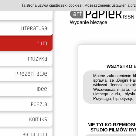
Ta strona używa ciasteczek (cookies). Możesz zmienić ustawienia p
ISSN 
Wydanie bieżące
WSZYSTKO B
Mocne zakorzenienie fil
sprawia, że „Bogini Pa
widowni. Jednak niezal
Wezuwiusza miasta, ru
ulotnego cudu, błysk
Przyciąga, hipnotyzuje,
NIE TYLKO RZEMIOSŁ
STUDIO FILMÓW RYS