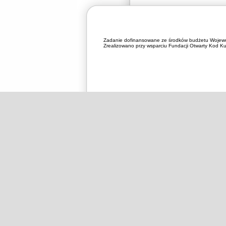
Zadanie dofinansowane ze środków budżetu Wojewó
Zrealizowano przy wsparciu Fundacji Otwarty Kod Kul