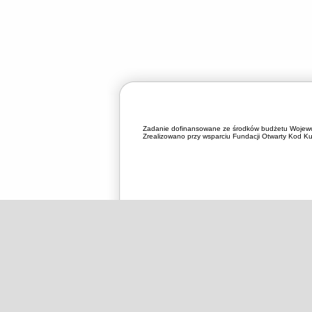
Zadanie dofinansowane ze środków budżetu Wojewó
Zrealizowano przy wsparciu Fundacji Otwarty Kod Kul