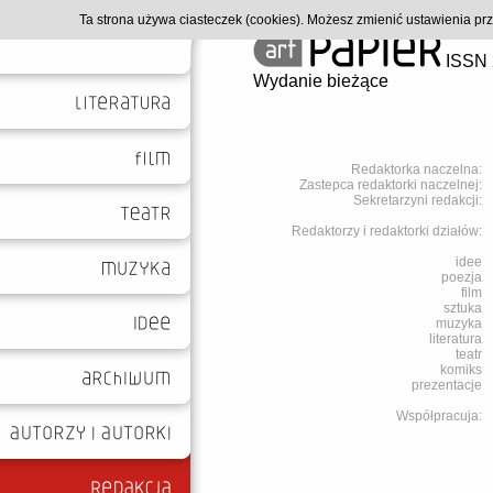
Ta strona używa ciasteczek (cookies). Możesz zmienić ustawienia p
ISSN 
Wydanie bieżące
Redaktorka naczelna:
Zastepca redaktorki naczelnej:
Sekretarzyni redakcji:
Redaktorzy i redaktorki działów:
idee
poezja
film
sztuka
muzyka
literatura
teatr
komiks
prezentacje
Współpracuja: