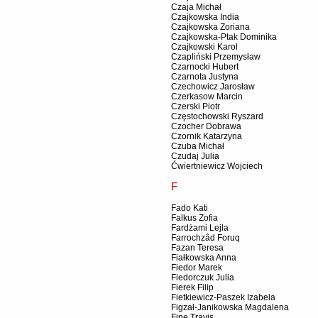
Czaja Michał
Czajkowska India
Czajkowska Zoriana
Czajkowska-Ptak Dominika
Czajkowski Karol
Czapliński Przemysław
Czarnocki Hubert
Czarnota Justyna
Czechowicz Jarosław
Czerkasow Marcin
Czerski Piotr
Częstochowski Ryszard
Czocher Dobrawa
Czornik Katarzyna
Czuba Michał
Czudaj Julia
Ćwiertniewicz Wojciech
F
Fado Kati
Falkus Zofia
Fardżami Lejla
Farrochzâd Foruq
Fazan Teresa
Fiałkowska Anna
Fiedor Marek
Fiedorczuk Julia
Fierek Filip
Fietkiewicz-Paszek Izabela
Figzał-Janikowska Magdalena
Fine Travis