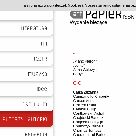
Ta strona używa ciasteczek (cookies). Możesz zmienić ustawienia p
ISSN 
Wydanie bieżące
#
„Planx Kleron”
„Lolita”
Anna Walczyk
Budyń
C-Ć
Całka Zuzanna
Campanello Kimberly
Carson Anne
Cekiera Rafał
Cembala Filip
Centkowski Michał
Chajdecki Bartosz
Chajęcka Patrycja
Chamczyk Izabela
Charnas Tomasz
Cheradmand Faride