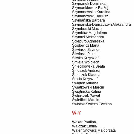
Szymanek Dominika
Szymankiewicz Błażej
Szymanowska Karolina
Szymanowski Dariusz
Szymańska Barbara
Szymańska-Dańczyszyn Aleksandra
Szymborski Maciej
Szymków Magdalena
Szymuś Aleksandra
Ściepuro Agnieszka
Ścisłowicz Marta
Śliwiński Szymon
Śliwiński Piotr
Śliwka Krzysztof
Śmieja Wojciech
Śniecikowska Beata
Śnioszek Andrzej
Śnioszek Klaudia
Środa Krzysztof
Świątek Adriana
Świątkowski Marcin
Świątnicka Kalina
Świerczek Paweł
Świetlicki Marcin
Świstak-Święch Ewelina
W-Y
Wakar Paulina
Walczak Emilia
Walentynowicz Małgorzata