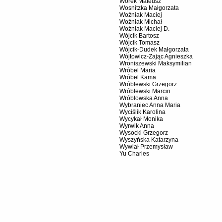
Worek Mateusz
Wosnitzka Małgorzata
Woźniak Maciej
Woźniak Michał
Woźniak Maciej D.
Wójcik Bartosz
Wójcik Tomasz
Wójcik-Dudek Małgorzata
Wójtowicz-Zając Agnieszka
Wroniszewski Maksymilian
Wróbel Maria
Wróbel Kama
Wróblewski Grzegorz
Wróblewski Marcin
Wróblowska Anna
Wybraniec Anna Maria
Wyciślik Karolina
Wycykał Monika
Wyrwik Anna
Wysocki Grzegorz
Wyszyńska Katarzyna
Wywiał Przemysław
Yu Charles