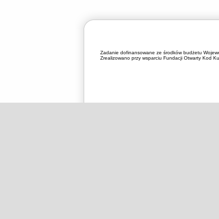
Zadanie dofinansowane ze środków budżetu Wojewó
Zrealizowano przy wsparciu Fundacji Otwarty Kod Kul