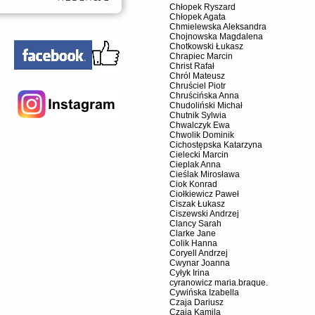
Chłopek Ryszard
Chłopek Agata
Chmielewska Aleksandra
Chojnowska Magdalena
Chotkowski Łukasz
Chrapiec Marcin
Christ Rafał
Chról Mateusz
Chruściel Piotr
Chruścińska Anna
Chudoliński Michał
Chutnik Sylwia
Chwalczyk Ewa
Chwolik Dominik
Cichostępska Katarzyna
Cielecki Marcin
Cieplak Anna
Cieślak Mirosława
Ciok Konrad
Ciołkiewicz Paweł
Ciszak Łukasz
Ciszewski Andrzej
Clancy Sarah
Clarke Jane
Colik Hanna
Coryell Andrzej
Cwynar Joanna
Cyłyk Irina
cyranowicz maria.braque.
Cywińska Izabella
Czaja Dariusz
Czaja Kamila