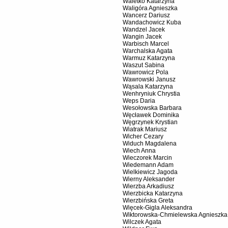
Waletko Katarzyna
Waligóra Agnieszka
Wancerz Dariusz
Wandachowicz Kuba
Wandzel Jacek
Wangin Jacek
Warbisch Marcel
Warchalska Agata
Warmuz Katarzyna
Waszut Sabina
Wawrowicz Pola
Wawrowski Janusz
Wąsala Katarzyna
Wenhryniuk Chrystia
Weps Daria
Wesołowska Barbara
Węcławek Dominika
Węgrzynek Krystian
Wiatrak Mariusz
Wicher Cezary
Widuch Magdalena
Wiech Anna
Wieczorek Marcin
Wiedemann Adam
Wielkiewicz Jagoda
Wierny Aleksander
Wierzba Arkadiusz
Wierzbicka Katarzyna
Wierzbińska Greta
Więcek-Gigla Aleksandra
Wiktorowska-Chmielewska Agnieszka
Wilczek Agata