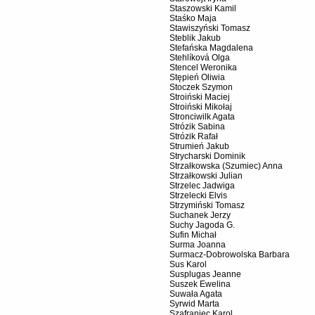
Staszowski Kamil
Staśko Maja
Stawiszyński Tomasz
Steblik Jakub
Stefańska Magdalena
Stehlíková Olga
Stencel Weronika
Stępień Oliwia
Stoczek Szymon
Stroiński Maciej
Stroiński Mikołaj
Stronciwilk Agata
Strózik Sabina
Strózik Rafał
Strumień Jakub
Strycharski Dominik
Strzałkowska (Szumiec) Anna
Strzałkowski Julian
Strzelec Jadwiga
Strzelecki Elvis
Strzymiński Tomasz
Suchanek Jerzy
Suchy Jagoda G.
Sufin Michał
Surma Joanna
Surmacz-Dobrowolska Barbara
Sus Karol
Susplugas Jeanne
Suszek Ewelina
Suwała Agata
Syrwid Marta
Szafraniec Karol