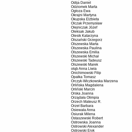
Odija Daniel
Odziomek Marta
Ogłoza Ewa
Okrajni Martyna
Okupska Elżbieta
Olczak Przemysław
Olejniczak Józef
Oleksak Jakub
Olesik Katarzyna
Olszański Grzegorz
Olszewska Marta
Olszewska Paulina
Olszewska Emilia
Olszewski Michał
Olszewski Tadeusz
Olszewski Marek
ołąb Anna Liwia
Onichimowski Filip
Opałka Tomasz
Orczyk-Wiczkowska Marzena
Orlińska Magdalena
Orliński Marcin
Orska Joanna
Orządała Olimpia
Orzech Mateusz R.
Orzeł Barbara
Osiewała Anna
Osiurak Milena
Ostaszewski Robert
Ostrowska Joanna
Ostrowski Alexander
Ostrowski Eryk