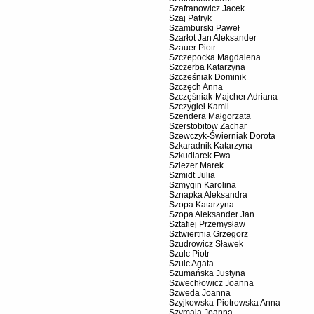
Szafranowicz Jacek
Szaj Patryk
Szamburski Paweł
Szarłot Jan Aleksander
Szauer Piotr
Szczepocka Magdalena
Szczerba Katarzyna
Szcześniak Dominik
Szczęch Anna
Szczęśniak-Majcher Adriana
Szczygieł Kamil
Szendera Małgorzata
Szerstobitow Zachar
Szewczyk-Świerniak Dorota
Szkaradnik Katarzyna
Szkudlarek Ewa
Szlezer Marek
Szmidt Julia
Szmygin Karolina
Sznapka Aleksandra
Szopa Katarzyna
Szopa Aleksander Jan
Sztafiej Przemysław
Sztwiertnia Grzegorz
Szudrowicz Sławek
Szulc Piotr
Szulc Agata
Szumańska Justyna
Szwechłowicz Joanna
Szweda Joanna
Szyjkowska-Piotrowska Anna
Szymala Joanna