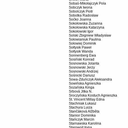
Sobaś-Mikołajczyk Pola
Sobczyk Iwona
Sobolczyk Piotr
Sobotka Radosław
Soćko Joanna
Sokołowska Zuzanna
Sokołowska Katarzyna
Sokołowski Igor
Solski Zbigniew Władysław
Sołowianiuk Paulina
Sołowiej Dominik
Sołtysik Paweł
Sołtysik Wanda
Sonnenberg Ewa
Sosiński Konrad
Sosnowska Jolanta
Sosnowski Jerzy
Sosnowski Andrzej
Sośnicki Dariusz
Sowa-Zduńczyk Aleksandra
Sowińska Agnieszka
Sozańska Kinga
Srbová Jitka N.
Sroczyńska Kostuch Agnieszka
St. Vincent Millay Edna
Stachniak Łukasz
Stachura Luiza
Stančáková Alžběta
Stanior Dominika
Stańczyk Marcin
Starnawska Karolina
Starowojt Iryna