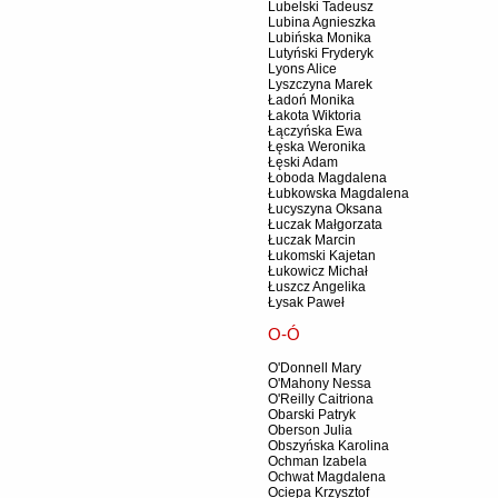
Lubelski Tadeusz
Lubina Agnieszka
Lubińska Monika
Lutyński Fryderyk
Lyons Alice
Lyszczyna Marek
Ładoń Monika
Łakota Wiktoria
Łączyńska Ewa
Łęska Weronika
Łęski Adam
Łoboda Magdalena
Łubkowska Magdalena
Łucyszyna Oksana
Łuczak Małgorzata
Łuczak Marcin
Łukomski Kajetan
Łukowicz Michał
Łuszcz Angelika
Łysak Paweł
O-Ó
O'Donnell Mary
O'Mahony Nessa
O'Reilly Caitriona
Obarski Patryk
Oberson Julia
Obszyńska Karolina
Ochman Izabela
Ochwat Magdalena
Ociepa Krzysztof