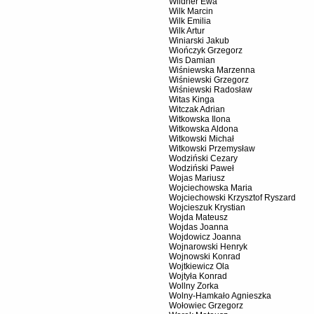
Wildner Ewa
Wilk Marcin
Wilk Emilia
Wilk Artur
Winiarski Jakub
Wiończyk Grzegorz
Wis Damian
Wiśniewska Marzenna
Wiśniewski Grzegorz
Wiśniewski Radosław
Witas Kinga
Witczak Adrian
Witkowska Ilona
Witkowska Aldona
Witkowski Michał
Witkowski Przemysław
Wodziński Cezary
Wodziński Paweł
Wojas Mariusz
Wojciechowska Maria
Wojciechowski Krzysztof Ryszard
Wojcieszuk Krystian
Wojda Mateusz
Wojdas Joanna
Wojdowicz Joanna
Wojnarowski Henryk
Wojnowski Konrad
Wojtkiewicz Ola
Wojtyła Konrad
Wollny Zorka
Wolny-Hamkało Agnieszka
Wołowiec Grzegorz