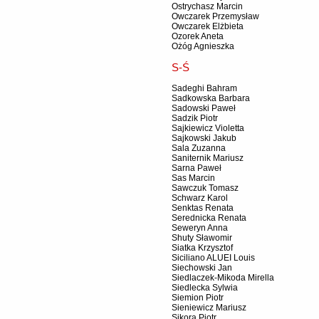
Ostrychasz Marcin
Owczarek Przemysław
Owczarek Elżbieta
Ozorek Aneta
Ożóg Agnieszka
S-Ś
Sadeghi Bahram
Sadkowska Barbara
Sadowski Paweł
Sadzik Piotr
Sajkiewicz Violetta
Sajkowski Jakub
Sala Zuzanna
Saniternik Mariusz
Sarna Paweł
Sas Marcin
Sawczuk Tomasz
Schwarz Karol
Senktas Renata
Serednicka Renata
Seweryn Anna
Shuty Sławomir
Siatka Krzysztof
Siciliano ALUEI Louis
Siechowski Jan
Siedlaczek-Mikoda Mirella
Siedlecka Sylwia
Siemion Piotr
Sieniewicz Mariusz
Sikora Piotr