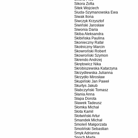
Sikora Zofia
Sitek Wojciech
Siuda-Szymanowska Ewa
Siwak Ilona
Siwczyk Krzysztof
Siwiński Jarosław
Siwonia Daria
Skiba Aleksandra
Skibińska Paulina
Skonieczny Rafał
Skotniczny Marcin
Skowroński Robert
Skowroński Szymon
Skrendo Andrzej
Skrętowicz Nika
Skrobiszewska Katarzyna
Skrzydlewska Julianna
Skrzydło Mirosław
Skupiński Jan Paweł
Skurtys Jakub
Słabczyński Tomasz
Słania Anna
Słapa Dorota
Sławek Tadeusz
Słomka Michał
Słota Kamil
Słotwiński Artur
Smandek Michał
Smoleń Małgorzata
Smoliński Sebastian
Smyk Adrianna
Snoch Marta