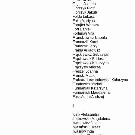
Fligiel Joanna
Florczyk Piotr
Florczyk Jakub
Folda Łukasz
Fołta Martyna
Forajter Wacław
Fort Daniel
Fortunati Vita
Franckiewicz Izabela
Francuzik Karol
Franczak Jerzy
Frania Arkadiusz
Frąckiewicz Sebastian
Frąckowiak Bartosz
Frąckowiak Katarzyna
Frączysty Andrzej
Freszel Joanna
Froński Maciej
Frukacz-Lewandowska Katarzyna
Fundowicz Michał
Furmaniak Katarzyna
Furmaniuk Magdalena
Fuss Adam Andrzej
I
Idzik Aleksandra
Idzikowska Magdalena
Iwanowicz Jakub
Iwasiński Łukasz
Iwasiów Inga