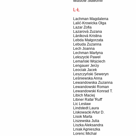
Iwasiów Sławomir
L-Ł
Lachman Magdalena
Lalić-Krowicka Olga
Lazar Zofia
Lazarová Zuzana
Láníková Kristina
Lebda Małgorzata
Lebuda Zuzanna
Lech Joanna
Lechman Martyna
Lekszycki Paweł
Lemański Wojciech
Lengauer Jerzy
Leociak Jacek
Leszczyński Seweryn
Leśniewska Anna
Lewandowska Zuzanna
Lewandowski Roman
Lewandowski Konrad T.
Libich Maciej
Libner Rafał 'Ruff'
Lic Lesław
Lindstedt Laura
Liskowacki Artur D.
Lisok Marta
Liszewska Julia
Liszka Aleksandra
Lniak Agnieszka
Lorenc Michał