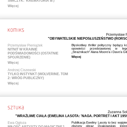
SIWCZYK: 'KREMATORIA III')
Więcej
Przemysław P
"OBYWATELSKIE NIEPOSŁUSZEŃSTWO (RORS
Przemysław Pieniążek
Błyskotliwy thriller polityczny będący k
opowieści przedstawionej w lege
NITNIT W KRAINIE
„Strażnikach” Alana Moore’a i Dave’a G
PODŚWIADOMOŚCI (OSTATNIE
Więcej
SPOJRZENIE)
Więcej
Andrzej Ciszewski
TYLKO INSTYNKT (WOLVERINE. TOM
2: WRÓG PUBLICZNY)
Więcej
Zuzanna So
"WRAŻLIWE CIAŁA (EWELINA LASOTA: 'NAGA. PORTRET I AKT 1959
Ewa Ogłoza
Publikacja Eweliny Lasoty to bez wątpie
złożony obraz Dyakowskiej, które
MIŁOŚĆ ARTYSTY DO MAGICZNEJ