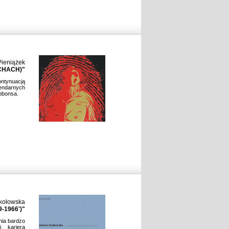
ieniążek
CHACH)"
ontynuacją
ndarnych
ibbonsa.
kołowska
-1966')"
nia bardzo
j kariera