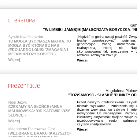
Kam
"W LIMBIE I JAM(B)IE (MAŁGORZATA BORYCZKA: 'NI
Sylwia Kwaśniewska
„Nigdzie” to godna uwagi powieść. Zwięzł
trochę „pomiłoszować”, pojemna
TO MOGŁA BYĆ NASZA MATKA, TO
generacyjna, trochę uniwersalna
MOGŁA BYĆ KTÓRAŚ Z NAS
realistyczna, trochę nie. Na
(EDOUARDO LOUIS: 'ZMAGANIA I
skomponowana tak precyzyjnie – c
METAMORFOZY KOBIETY')
rozbiciu i rozmyciu traktuje.
Więcej
Więcej
Magdalena Piotro
"TOŻ/SAMOŚĆ - ŚLĄSKIE 'PUNKTY OD
Noel Jeżyk
Przed naszymi czytelniczkami i czyteln
niemałe wyzwanie – zmierzenia się 
CZEKAMY NA SŁOŃCE (ANNA
drzemie wewnątrz, co zakryte i nieje
MALINOWSKA: 'OD KATOWIC IDZIE
niewygodne lub nieosiągalne. Patronu
SŁOŃCE')
lekturowej aktywności miejsce wciąż 
przebudowywane, region palimps
Więcej
czytany i nadpisywany.
Magdalena Piotrowska-Grot
Więcej
(WEZ)BRANIE BRAKU (KRZYSZTOF