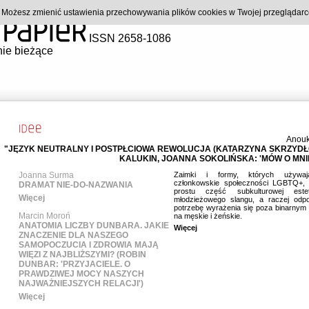
). Możesz zmienić ustawienia przechowywania plików cookies w Twojej przeglądar
ISSN 2658-1086
ie bieżące
Anou
"JĘZYK NEUTRALNY I POSTPŁCIOWA REWOLUCJA (KATARZYNA SKRZYD
KALUKIN, JOANNA SOKOLIŃSKA: 'MÓW O MNIE
Joanna Surma
Zaimki i formy, których używa
członkowskie społeczności LGBTQ+, 
DRAMAT NIE-DO-NAZWANIA
prostu część subkulturowej este
Więcej
młodzieżowego slangu, a raczej odp
potrzebę wyrażenia się poza binarnym
Marcin Moroń
na męskie i żeńskie.
ANATOMIA LICZBY DUNBARA. JAKIE
Więcej
ZNACZENIE DLA NASZEGO
SAMOPOCZUCIA I ZDROWIA MAJĄ
WIĘZI Z NAJBLIŻSZYMI? (ROBIN
DUNBAR: 'PRZYJACIELE. O
PRAWDZIWEJ MOCY NASZYCH
NAJWAŻNIEJSZYCH RELACJI')
Więcej