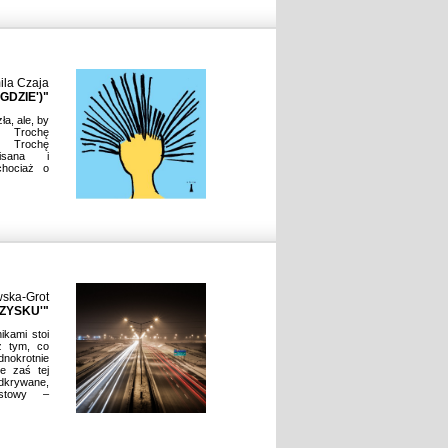
ila Czaja
GDZIE')"
a, ale, by
. Trochę
. Trochę
pisana i
hociaż o
wska-Grot
ZYSKU'"
ikami stoi
z tym, co
dnokrotnie
je zaś tej
odkrywane,
estowy –