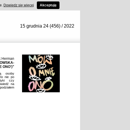
ce.
Dowiedz się więcej
Akceptuję
15 grudnia 24 (456) / 2022
k Herman
ŁOWSKA-
 ONO')"
ją osoby
to nie po
tyki czy
owiedź na
 podziałem