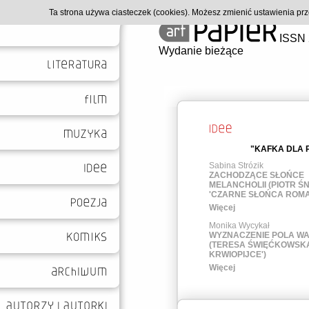
Ta strona używa ciasteczek (cookies). Możesz zmienić ustawienia p
ISSN 
Wydanie bieżące
"KAFKA DLA 
Sabina Strózik
ZACHODZĄCE SŁOŃCE
MELANCHOLII (PIOTR ŚN
'CZARNE SŁOŃCA ROM
Więcej
Monika Wycykał
WYZNACZENIE POLA WA
(TERESA ŚWIĘĆKOWSKA
KRWIOPIJCE')
Więcej