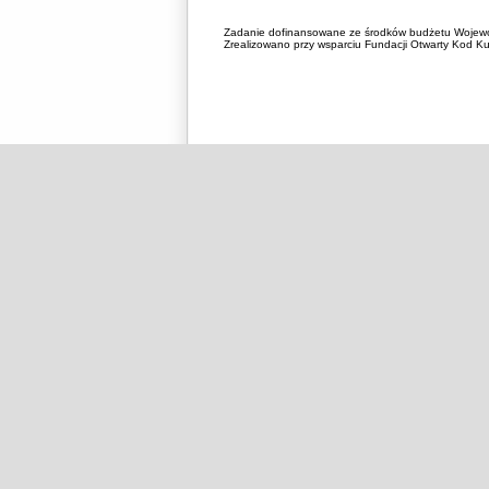
Zadanie dofinansowane ze środków budżetu Wojewó
Zrealizowano przy wsparciu Fundacji Otwarty Kod Kul