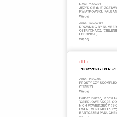
Rafał Różewicz
JĘZYK CIĘ (NIE) ZOSTAW
KWIATKOWSKI: 'FALBANK
Więcej
Anna Fiałkowska
DROWNING BY NUMBER
OSTRYCHACZ: 'CIELENI
LODOWCA')
Więcej
"HORYZONTY I PERSP
Anna Osiewała
PROSTY CZY SKOMPLI
('TENET')
Więcej
Bartosz Marzec
,
Bartosz 
'OSIEDLOWE AKCJE, CO
NICH POWIEDZIEĆ?' ('S
EWENEMENT MOLESTY';
BARTOSZEM PADUCHEM