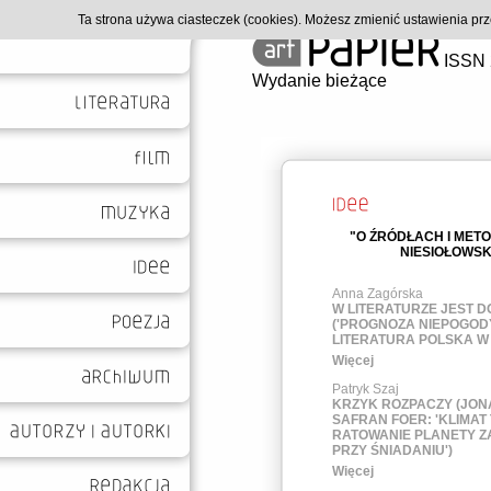
Ta strona używa ciasteczek (cookies). Możesz zmienić ustawienia p
ISSN 
Wydanie bieżące
"O ŹRÓDŁACH I METO
NIESIOŁOWSK
Anna Zagórska
W LITERATURZE JEST 
('PROGNOZA NIEPOGOD
LITERATURA POLSKA W 
Więcej
Patryk Szaj
KRZYK ROZPACZY (JO
SAFRAN FOER: 'KLIMAT 
RATOWANIE PLANETY Z
PRZY ŚNIADANIU')
Więcej