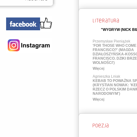
"WYGRYW (NICK BI
Przemysław Pieniążek
'FOR THOSE WHO COME
FRANCISCO?' (MAGDA
DZIAŁOSZYŃSKA-KOSSO
FRANCISCO. DZIKI BRZ
WOLNOŚCI')
Więcej
Agnieszka Lniak
KEBAB TO POWAŻNA S
(KRYSTIAN NOWAK: 'KE
RZECZ O POLSKIM DANI
NARODOWYM')
Więcej