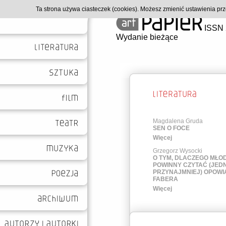
Ta strona używa ciasteczek (cookies). Możesz zmienić ustawienia p
ISSN 
Wydanie bieżące
Magdalena Gruda
SEN O FOCE
Więcej
Grzegorz Wysocki
O TYM, DLACZEGO MŁOD
POWINNY CZYTAĆ (JED
PRZYNAJMNIEJ) OPOWI
FABERA
Więcej