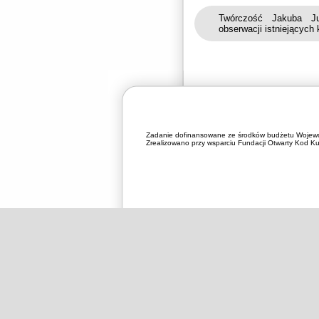
Twórczość Jakuba Ju
obserwacji istniejących
Zadanie dofinansowane ze środków budżetu Wojewó
Zrealizowano przy wsparciu Fundacji Otwarty Kod Kul