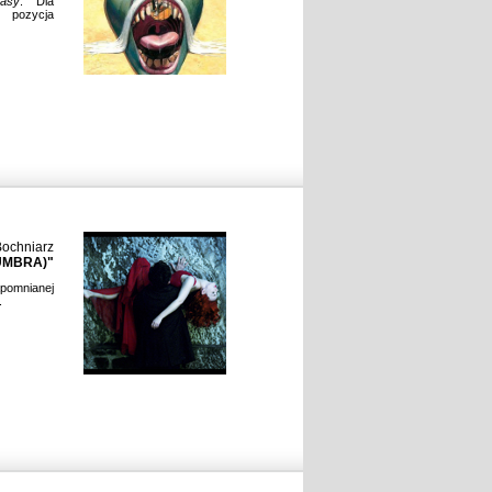
tasy
. Dla
pozycja
Bochniarz
UMBRA)"
pomnianej
.