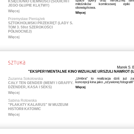
space opery oraz heroicznej
fan
KSIĘCIUNIO CIEMNOŚCI (SOUICHI I
miłośników komiksowej epiki 
JEGO GŁUPIE KLĄTWY)
obowiązkowa.
Więcej
Więcej
Przemysław Pieniążek
SZTOKHOLMSKI PRZEKRĘT (LADY S.
TOM 3. 59st SZEROKOŚCI
PÓŁNOCNEJ)
Więcej
Marek S. 
"EKSPERYMENTALNE KINO WIZUALNE URSZULI NAWROT (
Zuzanna Sokołowska
„Umbra” to realizacja dziś już za
koncepcji kina jako „ożywionej fotografii”
CAŁY TEN GENDER (MEMY I GRAFFY.
DŻENDER, KASA I SEKS)
Więcej
Więcej
Sabina Rotowska
"PLAKATY KALARUS" W MUZEUM
HISTORII KATOWIC
Więcej