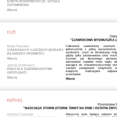
KONTR-INTERPRETACJE: SZTUKA
ZAPOMNIENIA
Więcej
Oska
"ZJAWISKOWA WYDMUSZKA (
Beata Poprawa
Całkowicie zawiedziony seansem 
jednocześnie z pełną wyrazistości
O BARANACH I LUDZIACH (BARANY.
wyobraźni, czym ta ekranizacja mog
ISLANDZKA OPOWIEŚĆ)
gdyby tylko postanowiono choć trochę
Więcej
trzymać się literackiego pierwow
wprowadzić zupełnie nowe wątki, ale
pasujące do charakterystycznego stylu
Jędrzej Dudkiewicz
zamiast zastępować książkowe wy
HOŁD DLA DZIENNIKARSTWA
kolejnymi realizacjami najbanaln
(SPOTLIGHT)
schematów.
Więcej
Więcej
Przemysław P
"NADCIĄGA STORM (STORM: ŚWIAT NA DNIE / OSTATNI ZWY
Andrzej Ciszewski
Klasyczny tytuł, będący udanym po