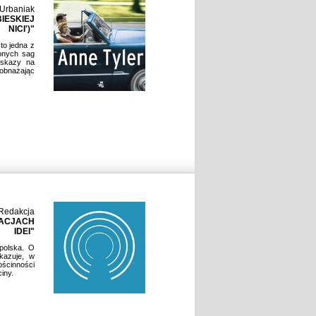
 Urbaniak
IESKIEJ
NICI')"
 to jedna z
onych sag
 skazy na
bnażając
Redakcja
ZACJACH
IDEI"
polska. O
kazuje, w
ścinności
iny.