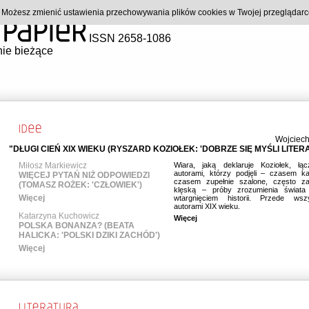
). Możesz zmienić ustawienia przechowywania plików cookies w Twojej przeglądar
ISSN 2658-1086
ie bieżące
Wojciech
"DŁUGI CIEŃ XIX WIEKU (RYSZARD KOZIOŁEK: 'DOBRZE SIĘ MYŚLI LITER
Miłosz Markiewicz
Wiara, jaką deklaruje Koziołek, ł
autorami, którzy podjęli – czasem ka
WIĘCEJ PYTAŃ NIŻ ODPOWIEDZI
czasem zupełnie szalone, często z
(TOMASZ ROŻEK: 'CZŁOWIEK')
klęską – próby zrozumienia świata 
Więcej
wtargnięciem historii. Przede ws
autorami XIX wieku.
Katarzyna Kuchowicz
Więcej
POLSKA BONANZA? (BEATA
HALICKA: 'POLSKI DZIKI ZACHÓD')
Więcej