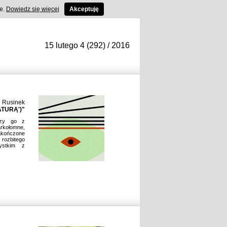
ce.
Dowiedz się więcej
Akceptuję
15 lutego 4 (292) / 2016
 Rusinek
ATURĄ')"
ączy go z
rkołomne,
akończone
rozbitego
zystkim z