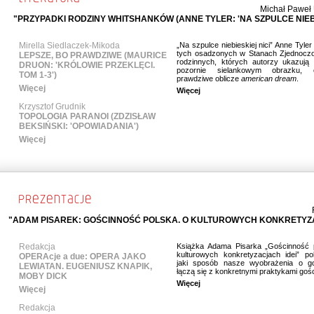
Michał Paweł
"PRZYPADKI RODZINY WHITSHANKÓW (ANNE TYLER: 'NA SZPULCE NIEB
Mirella Siedlaczek-Mikoda
„Na szpulce niebieskiej nici” Anne Tyler
tych osadzonych w Stanach Zjednocz
LEPSZE, BO PRAWDZIWE (MAURICE
rodzinnych, których autorzy ukazują
DRUON: 'KRÓLOWIE PRZEKLĘCI.
pozornie sielankowym obrazku, o
TOM 1-3')
prawdziwe oblicze
american dream
.
Więcej
Więcej
Krzysztof Grudnik
TOPOLOGIA PARANOI (ZDZISŁAW
BEKSIŃSKI: 'OPOWIADANIA')
Więcej
"ADAM PISAREK: GOŚCINNOŚĆ POLSKA. O KULTUROWYCH KONKRETY
Redakcja
Książka Adama Pisarka „Gościnność 
kulturowych konkretyzacjach idei” po
OPERAcje a due: OPERA JAKO
jaki sposób nasze wyobrażenia o go
LEWIATAN. EUGENIUSZ KNAPIK,
łączą się z konkretnymi praktykami gośc
MOBY DICK
Więcej
Więcej
Redakcja