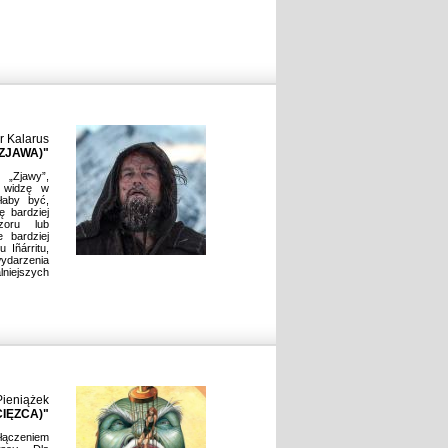
r Kalarus
ZJAWA)"
„Zjawy”,
ą widzę w
łaby być,
 bardziej
zoru lub
 bardziej
 Iñárritu,
darzenia
iejszych
ieniążek
CIĘZCA)"
łączeniem