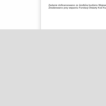
Zadanie dofinansowane ze środków budżetu Wojewó
Zrealizowano przy wsparciu Fundacji Otwarty Kod Kul