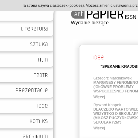
Ta strona używa ciasteczek (cookies). Możesz zmienić ustawienia p
ISSN 
Wydanie bieżące
"SPĘKANE KRAJOBR
Grzegorz Marcinkowski
MARGINESY FENOMENO
('GŁÓWNE PROBLEMY
WSPÓŁCZESNEJ FENOME
Więcej
Ryszard Knapek
DLACZEGO WARTO WIED
WSZYSTKO O SEKULAR
(MIŁOSZ PUCZYDŁOWSKI:
SEKULARYZM')
Więcej