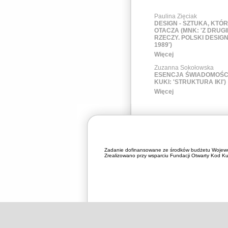
Paulina Zięciak
DESIGN - SZTUKA, KTÓ
OTACZA (MNK: 'Z DRUG
RZECZY. POLSKI DESIG
1989')
Więcej
Zuzanna Sokołowska
ESENCJA ŚWIADOMOŚCI
KUKI: 'STRUKTURA IKI')
Więcej
Zadanie dofinansowane ze środków budżetu Wojewó
Zrealizowano przy wsparciu Fundacji Otwarty Kod Kul