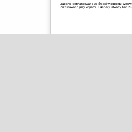
Zadanie dofinansowane ze środków budżetu Wojewó
Zrealizowano przy wsparciu Fundacji Otwarty Kod Kul