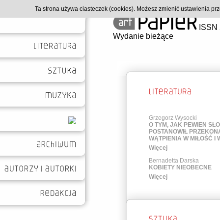
Ta strona używa ciasteczek (cookies). Możesz zmienić ustawienia p
ISSN 
Wydanie bieżące
Grzegorz Wysocki
O TYM, JAK PEWIEN SŁ
POSTANOWIŁ PRZEKONA
WĄTPIENIA W MIŁOŚĆ I
Więcej
Bernadetta Darska
KOBIETY NIEOBECNE
Więcej