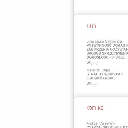
Julia Laura Gałkowska
POTWORNOŚĆ DORASTA
ZABURZENIA ODŻYWIAN
SPOSÓB SPRZECIWIENIA
DOROSŁOŚCI ('PISKLĘ')
Więcej
Mateusz Krupa
STRACHY W NICOŚCI
('SKINAMARINK')
Więcej
Andrzej Ciszewski
OSTRZA (NIEDOSZŁEJ)