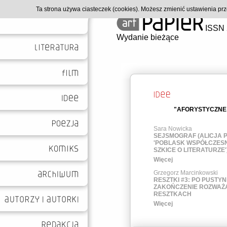
Ta strona używa ciasteczek (cookies). Możesz zmienić ustawienia p
ISSN 
Wydanie bieżące
"AFORYSTYCZNE
Sara Nowicka
SEJSMOGRAF (ALICJA 
'POBLASK WSPÓŁCZESN
SZKICE O LITERATURZE'
Więcej
Grzegorz Marcinkowski
RESZTKI #3: PO PUSTYNI
ZAKOŃCZENIE ROZWAŻ
RESZTKACH
Więcej