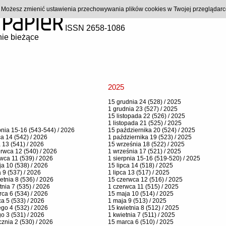
). Możesz zmienić ustawienia przechowywania plików cookies w Twojej przeglądar
ISSN 2658-1086
ie bieżące
2025
15 grudnia 24 (528) / 2025
1 grudnia 23 (527) / 2025
15 listopada 22 (526) / 2025
1 listopada 21 (525) / 2025
pnia 15-16 (543-544) / 2026
15 października 20 (524) / 2025
ca 14 (542) / 2026
1 października 19 (523) / 2025
a 13 (541) / 2026
15 września 18 (522) / 2025
rwca 12 (540) / 2026
1 września 17 (521) / 2025
wca 11 (539) / 2026
1 sierpnia 15-16 (519-520) / 2025
a 10 (538) / 2026
15 lipca 14 (518) / 2025
 9 (537) / 2026
1 lipca 13 (517) / 2025
etnia 8 (536) / 2026
15 czerwca 12 (516) / 2025
tnia 7 (535) / 2026
1 czerwca 11 (515) / 2025
ca 6 (534) / 2026
15 maja 10 (514) / 2025
a 5 (533) / 2026
1 maja 9 (513) / 2025
ego 4 (532) / 2026
15 kwietnia 8 (512) / 2025
go 3 (531) / 2026
1 kwietnia 7 (511) / 2025
cznia 2 (530) / 2026
15 marca 6 (510) / 2025