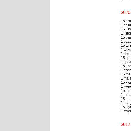
2020
15 gru
1 grud
15 lis
1 list
15 paź
1 paźd
15 wrz
1 wrze
1 sier
15 lip
1 lipc
15 cze
1 czer
15 maj
1 maja
15 kwi
1 kwie
15 mar
1 marc
15 lut
1 lute
15 sty
1 styc
2017