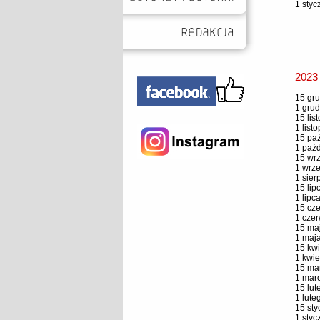
1 styc
2023
15 gru
1 grud
15 lis
1 list
15 paź
1 paźd
15 wrz
1 wrze
1 sier
15 lip
1 lipc
15 cze
1 czer
15 maj
1 maja
15 kwi
1 kwie
15 mar
1 marc
15 lut
1 lute
15 sty
1 styc