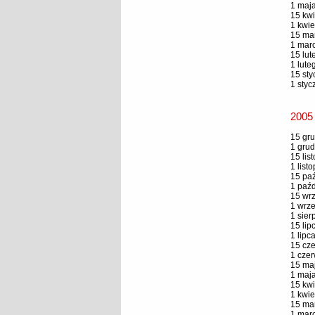
1 maja
15 kwi
1 kwie
15 mar
1 marc
15 lut
1 lute
15 sty
1 styc
2005
15 gru
1 grud
15 lis
1 list
15 paź
1 paźd
15 wrz
1 wrze
1 sier
15 lip
1 lipc
15 cze
1 czer
15 maj
1 maja
15 kwi
1 kwie
15 mar
1 marc