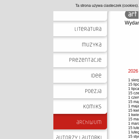
Ta strona używa ciasteczek (cookies
Wydan
2026
1 sier
15 lip
1 lipc
15 cze
1 czer
15 maj
1 maja
15 kwi
1 kwie
15 mar
1 marc
15 lut
1 lute
15 sty