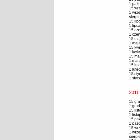
1 paźd
15 wrz
1 wrze
sierpi
15 lip
1 lipc
15 cze
1 czer
15 maj
1 maja
15 kwi
1 kwie
15 mar
1 marc
15 lut
1 lute
15 sty
1 styc
2011
15 gru
1 grud
15 lis
1 list
15 paź
1 paźd
15 wrz
1 wrze
sierpi