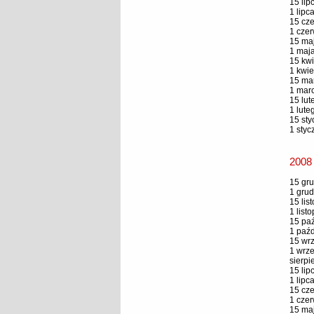
15 lip
1 lipc
15 cze
1 czer
15 maj
1 maja
15 kwi
1 kwie
15 mar
1 marc
15 lut
1 lute
15 sty
1 styc
2008
15 gru
1 grud
15 lis
1 list
15 paź
1 paźd
15 wrz
1 wrze
sierpi
15 lip
1 lipc
15 cze
1 czer
15 maj