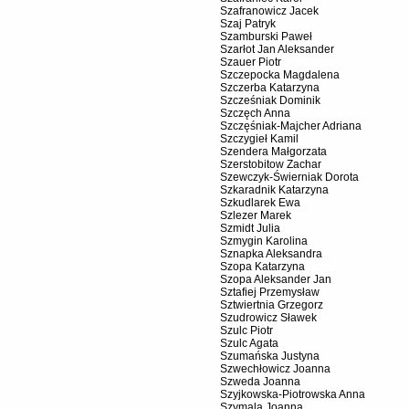
Szafranowicz Jacek
Szaj Patryk
Szamburski Paweł
Szarłot Jan Aleksander
Szauer Piotr
Szczepocka Magdalena
Szczerba Katarzyna
Szcześniak Dominik
Szczęch Anna
Szczęśniak-Majcher Adriana
Szczygieł Kamil
Szendera Małgorzata
Szerstobitow Zachar
Szewczyk-Świerniak Dorota
Szkaradnik Katarzyna
Szkudlarek Ewa
Szlezer Marek
Szmidt Julia
Szmygin Karolina
Sznapka Aleksandra
Szopa Katarzyna
Szopa Aleksander Jan
Sztafiej Przemysław
Sztwiertnia Grzegorz
Szudrowicz Sławek
Szulc Piotr
Szulc Agata
Szumańska Justyna
Szwechłowicz Joanna
Szweda Joanna
Szyjkowska-Piotrowska Anna
Szymala Joanna