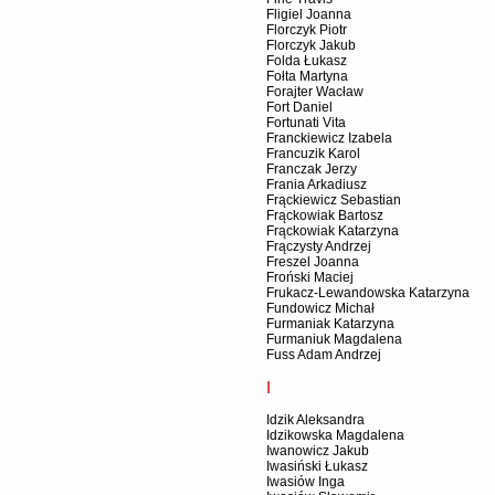
Fligiel Joanna
Florczyk Piotr
Florczyk Jakub
Folda Łukasz
Fołta Martyna
Forajter Wacław
Fort Daniel
Fortunati Vita
Franckiewicz Izabela
Francuzik Karol
Franczak Jerzy
Frania Arkadiusz
Frąckiewicz Sebastian
Frąckowiak Bartosz
Frąckowiak Katarzyna
Frączysty Andrzej
Freszel Joanna
Froński Maciej
Frukacz-Lewandowska Katarzyna
Fundowicz Michał
Furmaniak Katarzyna
Furmaniuk Magdalena
Fuss Adam Andrzej
I
Idzik Aleksandra
Idzikowska Magdalena
Iwanowicz Jakub
Iwasiński Łukasz
Iwasiów Inga