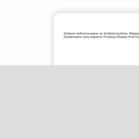
Zadanie dofinansowane ze środków budżetu Wojewó
Zrealizowano przy wsparciu Fundacji Otwarty Kod Kul