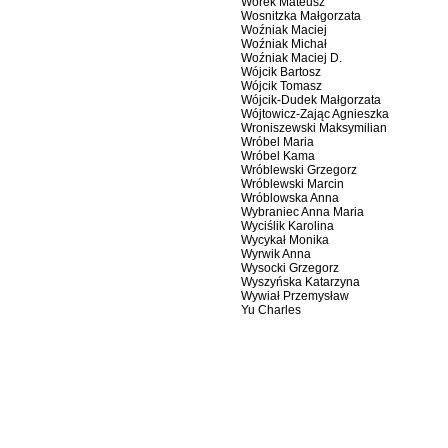
Worek Mateusz
Wosnitzka Małgorzata
Woźniak Maciej
Woźniak Michał
Woźniak Maciej D.
Wójcik Bartosz
Wójcik Tomasz
Wójcik-Dudek Małgorzata
Wójtowicz-Zając Agnieszka
Wroniszewski Maksymilian
Wróbel Maria
Wróbel Kama
Wróblewski Grzegorz
Wróblewski Marcin
Wróblowska Anna
Wybraniec Anna Maria
Wyciślik Karolina
Wycykał Monika
Wyrwik Anna
Wysocki Grzegorz
Wyszyńska Katarzyna
Wywiał Przemysław
Yu Charles