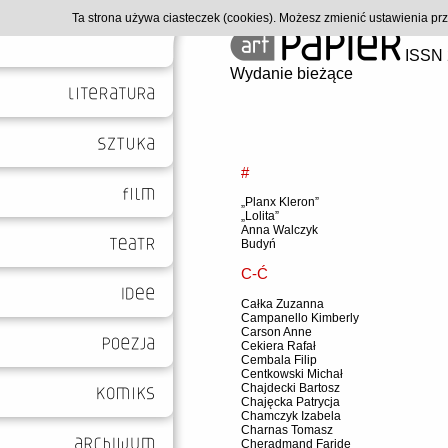
Ta strona używa ciasteczek (cookies). Możesz zmienić ustawienia p
ISSN 
Wydanie bieżące
#
„Planx Kleron”
„Lolita”
Anna Walczyk
Budyń
C-Ć
Całka Zuzanna
Campanello Kimberly
Carson Anne
Cekiera Rafał
Cembala Filip
Centkowski Michał
Chajdecki Bartosz
Chajęcka Patrycja
Chamczyk Izabela
Charnas Tomasz
Cheradmand Faride