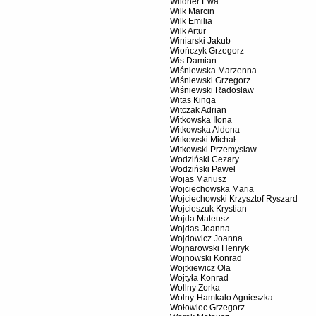
Wildner Ewa
Wilk Marcin
Wilk Emilia
Wilk Artur
Winiarski Jakub
Wiończyk Grzegorz
Wis Damian
Wiśniewska Marzenna
Wiśniewski Grzegorz
Wiśniewski Radosław
Witas Kinga
Witczak Adrian
Witkowska Ilona
Witkowska Aldona
Witkowski Michał
Witkowski Przemysław
Wodziński Cezary
Wodziński Paweł
Wojas Mariusz
Wojciechowska Maria
Wojciechowski Krzysztof Ryszard
Wojcieszuk Krystian
Wojda Mateusz
Wojdas Joanna
Wojdowicz Joanna
Wojnarowski Henryk
Wojnowski Konrad
Wojtkiewicz Ola
Wojtyła Konrad
Wollny Zorka
Wolny-Hamkało Agnieszka
Wołowiec Grzegorz