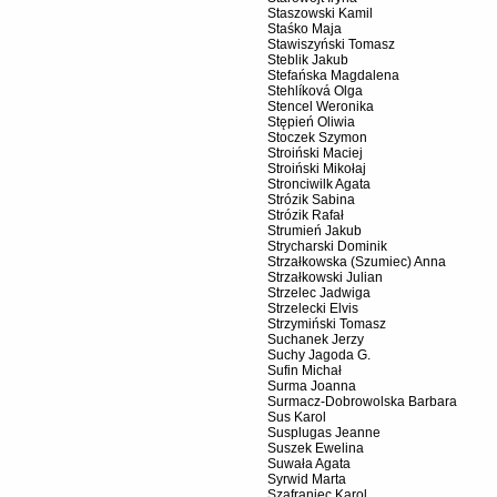
Staszowski Kamil
Staśko Maja
Stawiszyński Tomasz
Steblik Jakub
Stefańska Magdalena
Stehlíková Olga
Stencel Weronika
Stępień Oliwia
Stoczek Szymon
Stroiński Maciej
Stroiński Mikołaj
Stronciwilk Agata
Strózik Sabina
Strózik Rafał
Strumień Jakub
Strycharski Dominik
Strzałkowska (Szumiec) Anna
Strzałkowski Julian
Strzelec Jadwiga
Strzelecki Elvis
Strzymiński Tomasz
Suchanek Jerzy
Suchy Jagoda G.
Sufin Michał
Surma Joanna
Surmacz-Dobrowolska Barbara
Sus Karol
Susplugas Jeanne
Suszek Ewelina
Suwała Agata
Syrwid Marta
Szafraniec Karol