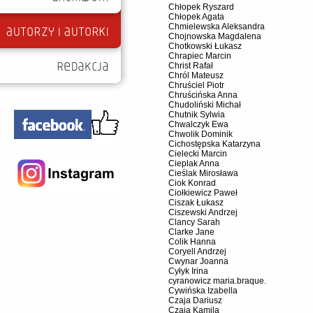
Chłopek Ryszard
Chłopek Agata
Chmielewska Aleksandra
Chojnowska Magdalena
Chotkowski Łukasz
Chrapiec Marcin
Christ Rafał
Chról Mateusz
Chruściel Piotr
Chruścińska Anna
Chudoliński Michał
Chutnik Sylwia
Chwalczyk Ewa
Chwolik Dominik
Cichostępska Katarzyna
Cielecki Marcin
Cieplak Anna
Cieślak Mirosława
Ciok Konrad
Ciołkiewicz Paweł
Ciszak Łukasz
Ciszewski Andrzej
Clancy Sarah
Clarke Jane
Colik Hanna
Coryell Andrzej
Cwynar Joanna
Cyłyk Irina
cyranowicz maria.braque.
Cywińska Izabella
Czaja Dariusz
Czaja Kamila