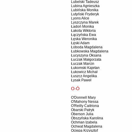
Lubelski Tadeusz
Lubina Agnieszka
Lubińska Monika
Lutyński Fryderyk
Lyons Alice
Lyszczyna Marek
Ładoń Monika
Łakota Wiktoria
Łączyńska Ewa
Łęska Weronika
Łęski Adam
Łoboda Magdalena
Łubkowska Magdalena
Łucyszyna Oksana
Łuczak Małgorzata
Łuczak Marcin
Łukomski Kajetan
Łukowicz Michał
Łuszcz Angelika
Łysak Paweł
O-Ó
O'Donnell Mary
O'Mahony Nessa
O'Reilly Caitriona
Obarski Patryk
Oberson Julia
Obszyńska Karolina
Ochman Izabela
Ochwat Magdalena
Ociepa Krzysztof