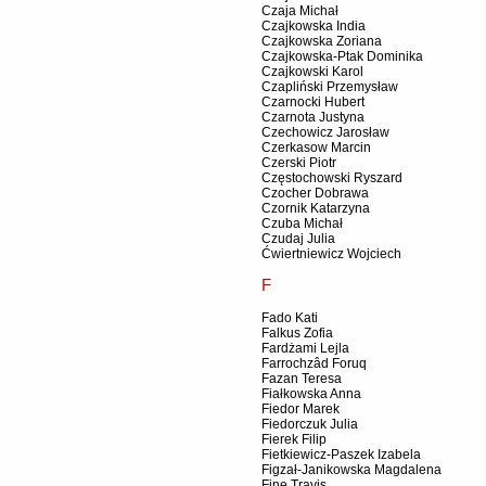
Czaja Michał
Czajkowska India
Czajkowska Zoriana
Czajkowska-Ptak Dominika
Czajkowski Karol
Czapliński Przemysław
Czarnocki Hubert
Czarnota Justyna
Czechowicz Jarosław
Czerkasow Marcin
Czerski Piotr
Częstochowski Ryszard
Czocher Dobrawa
Czornik Katarzyna
Czuba Michał
Czudaj Julia
Ćwiertniewicz Wojciech
F
Fado Kati
Falkus Zofia
Fardżami Lejla
Farrochzâd Foruq
Fazan Teresa
Fiałkowska Anna
Fiedor Marek
Fiedorczuk Julia
Fierek Filip
Fietkiewicz-Paszek Izabela
Figzał-Janikowska Magdalena
Fine Travis