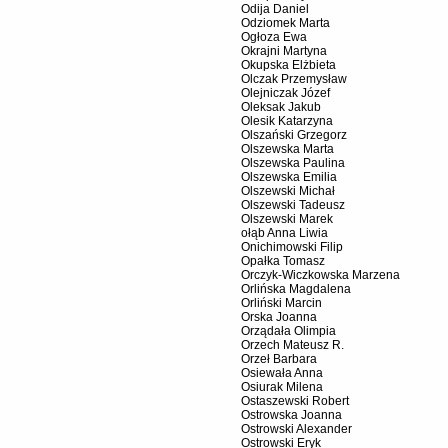
Odija Daniel
Odziomek Marta
Ogłoza Ewa
Okrajni Martyna
Okupska Elżbieta
Olczak Przemysław
Olejniczak Józef
Oleksak Jakub
Olesik Katarzyna
Olszański Grzegorz
Olszewska Marta
Olszewska Paulina
Olszewska Emilia
Olszewski Michał
Olszewski Tadeusz
Olszewski Marek
ołąb Anna Liwia
Onichimowski Filip
Opałka Tomasz
Orczyk-Wiczkowska Marzena
Orlińska Magdalena
Orliński Marcin
Orska Joanna
Orządała Olimpia
Orzech Mateusz R.
Orzeł Barbara
Osiewała Anna
Osiurak Milena
Ostaszewski Robert
Ostrowska Joanna
Ostrowski Alexander
Ostrowski Eryk