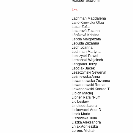
Iwasiów Sławomir
L-Ł
Lachman Magdalena
Lalić-Krowicka Olga
Lazar Zofia
Lazarová Zuzana
Láníková Kristina
Lebda Małgorzata
Lebuda Zuzanna
Lech Joanna
Lechman Martyna
Lekszycki Paweł
Lemański Wojciech
Lengauer Jerzy
Leociak Jacek
Leszczyński Seweryn
Leśniewska Anna
Lewandowska Zuzanna
Lewandowski Roman
Lewandowski Konrad T.
Libich Maciej
Libner Rafał 'Ruff'
Lic Lesław
Lindstedt Laura
Liskowacki Artur D.
Lisok Marta
Liszewska Julia
Liszka Aleksandra
Lniak Agnieszka
Lorenc Michał