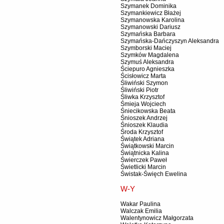
Szymanek Dominika
Szymankiewicz Błażej
Szymanowska Karolina
Szymanowski Dariusz
Szymańska Barbara
Szymańska-Dańczyszyn Aleksandra
Szymborski Maciej
Szymków Magdalena
Szymuś Aleksandra
Ściepuro Agnieszka
Ścisłowicz Marta
Śliwiński Szymon
Śliwiński Piotr
Śliwka Krzysztof
Śmieja Wojciech
Śniecikowska Beata
Śnioszek Andrzej
Śnioszek Klaudia
Środa Krzysztof
Świątek Adriana
Świątkowski Marcin
Świątnicka Kalina
Świerczek Paweł
Świetlicki Marcin
Świstak-Święch Ewelina
W-Y
Wakar Paulina
Walczak Emilia
Walentynowicz Małgorzata