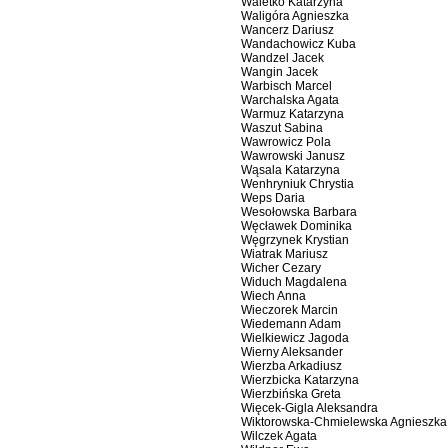
Waletko Katarzyna
Waligóra Agnieszka
Wancerz Dariusz
Wandachowicz Kuba
Wandzel Jacek
Wangin Jacek
Warbisch Marcel
Warchalska Agata
Warmuz Katarzyna
Waszut Sabina
Wawrowicz Pola
Wawrowski Janusz
Wąsala Katarzyna
Wenhryniuk Chrystia
Weps Daria
Wesołowska Barbara
Węcławek Dominika
Węgrzynek Krystian
Wiatrak Mariusz
Wicher Cezary
Widuch Magdalena
Wiech Anna
Wieczorek Marcin
Wiedemann Adam
Wielkiewicz Jagoda
Wierny Aleksander
Wierzba Arkadiusz
Wierzbicka Katarzyna
Wierzbińska Greta
Więcek-Gigla Aleksandra
Wiktorowska-Chmielewska Agnieszka
Wilczek Agata