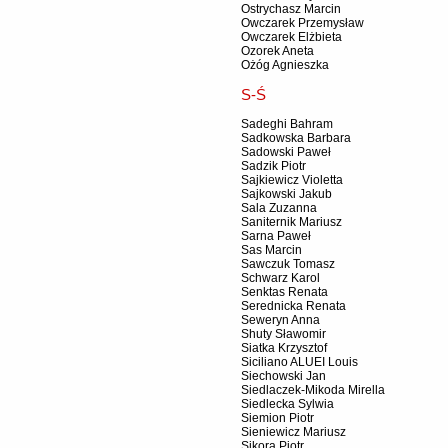
Ostrychasz Marcin
Owczarek Przemysław
Owczarek Elżbieta
Ozorek Aneta
Ożóg Agnieszka
S-Ś
Sadeghi Bahram
Sadkowska Barbara
Sadowski Paweł
Sadzik Piotr
Sajkiewicz Violetta
Sajkowski Jakub
Sala Zuzanna
Saniternik Mariusz
Sarna Paweł
Sas Marcin
Sawczuk Tomasz
Schwarz Karol
Senktas Renata
Serednicka Renata
Seweryn Anna
Shuty Sławomir
Siatka Krzysztof
Siciliano ALUEI Louis
Siechowski Jan
Siedlaczek-Mikoda Mirella
Siedlecka Sylwia
Siemion Piotr
Sieniewicz Mariusz
Sikora Piotr