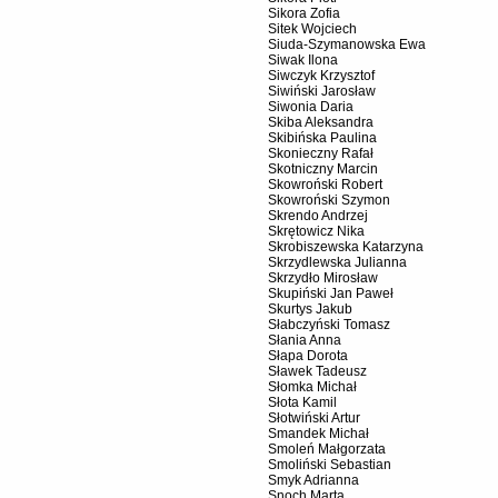
Sikora Zofia
Sitek Wojciech
Siuda-Szymanowska Ewa
Siwak Ilona
Siwczyk Krzysztof
Siwiński Jarosław
Siwonia Daria
Skiba Aleksandra
Skibińska Paulina
Skonieczny Rafał
Skotniczny Marcin
Skowroński Robert
Skowroński Szymon
Skrendo Andrzej
Skrętowicz Nika
Skrobiszewska Katarzyna
Skrzydlewska Julianna
Skrzydło Mirosław
Skupiński Jan Paweł
Skurtys Jakub
Słabczyński Tomasz
Słania Anna
Słapa Dorota
Sławek Tadeusz
Słomka Michał
Słota Kamil
Słotwiński Artur
Smandek Michał
Smoleń Małgorzata
Smoliński Sebastian
Smyk Adrianna
Snoch Marta