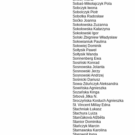
Sobaś-Mikołajczyk Pola
Sobczyk Iwona
Sobolczyk Piotr
Sobotka Radosław
Soćko Joanna
Sokołowska Zuzanna
Sokołowska Katarzyna
Sokołowski Igor
Solski Zbigniew Władysław
Sołowianiuk Paulina
Sołowiej Dominik
Sołtysik Paweł
Sołtysik Wanda
Sonnenberg Ewa
Sosiński Konrad
Sosnowska Jolanta
Sosnowski Jerzy
Sosnowski Andrzej
Sośnicki Dariusz
Sowa-Zduńczyk Aleksandra
Sowińska Agnieszka
Sozańska Kinga
Srbová Jitka N.
Sroczyńska Kostuch Agnieszka
St. Vincent Millay Edna
Stachniak Łukasz
Stachura Luiza
Stančáková Alžběta
Stanior Dominika
Stańczyk Marcin
Starnawska Karolina
Starowojt Iryna