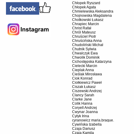
Chłopek Ryszard
Chłopek Agata
Chmielewska Aleksandra
Chojnowska Magdalena
Chotkowski Łukasz
Chrapiec Marcin
Christ Rafał
Chról Mateusz
Chruściel Piotr
Chruścińska Anna
Chudoliński Michał
Chutnik Sylwia
Chwalczyk Ewa
Chwolik Dominik
Cichostępska Katarzyna
Cielecki Marcin
Cieplak Anna
Cieślak Mirosława
Ciok Konrad
Ciołkiewicz Paweł
Ciszak Łukasz
Ciszewski Andrzej
Clancy Sarah
Clarke Jane
Colik Hanna
Coryell Andrzej
Cwynar Joanna
Cyłyk Irina
cyranowicz maria.braque.
Cywińska Izabella
Czaja Dariusz
Czaja Kamila