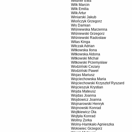
Wildner Ewa
Wilk Marcin
Wilk Emilia
Wilk Artur
Winiarski Jakub
Wiończyk Grzegorz
Wis Damian
Wiśniewska Marzenna
Wiśniewski Grzegorz
Wiśniewski Radosław
Witas Kinga
Witczak Adrian
Witkowska Ilona
Witkowska Aldona
Witkowski Michał
Witkowski Przemysław
Wodziński Cezary
Wodziński Paweł
Wojas Mariusz
Wojciechowska Maria
Wojciechowski Krzysztof Ryszard
Wojcieszuk Krystian
Wojda Mateusz
Wojdas Joanna
Wojdowicz Joanna
Wojnarowski Henryk
Wojnowski Konrad
Wojtkiewicz Ola
Wojtyła Konrad
Wollny Zorka
Wolny-Hamkało Agnieszka
Wołowiec Grzegorz