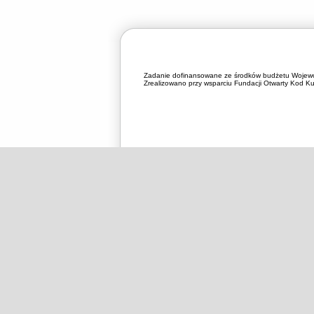
Zadanie dofinansowane ze środków budżetu Wojewó
Zrealizowano przy wsparciu Fundacji Otwarty Kod Kul