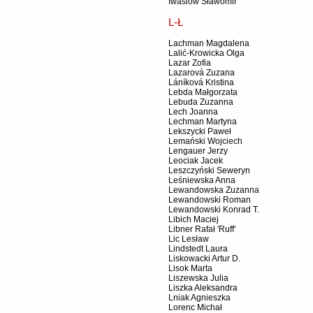
Iwasiów Sławomir
L-Ł
Lachman Magdalena
Lalić-Krowicka Olga
Lazar Zofia
Lazarová Zuzana
Láníková Kristina
Lebda Małgorzata
Lebuda Zuzanna
Lech Joanna
Lechman Martyna
Lekszycki Paweł
Lemański Wojciech
Lengauer Jerzy
Leociak Jacek
Leszczyński Seweryn
Leśniewska Anna
Lewandowska Zuzanna
Lewandowski Roman
Lewandowski Konrad T.
Libich Maciej
Libner Rafał 'Ruff'
Lic Lesław
Lindstedt Laura
Liskowacki Artur D.
Lisok Marta
Liszewska Julia
Liszka Aleksandra
Lniak Agnieszka
Lorenc Michał