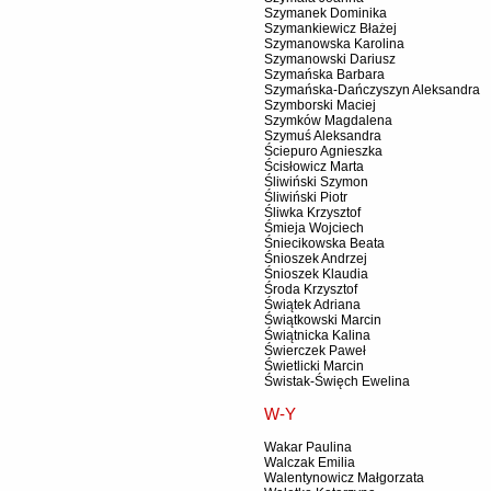
Szymanek Dominika
Szymankiewicz Błażej
Szymanowska Karolina
Szymanowski Dariusz
Szymańska Barbara
Szymańska-Dańczyszyn Aleksandra
Szymborski Maciej
Szymków Magdalena
Szymuś Aleksandra
Ściepuro Agnieszka
Ścisłowicz Marta
Śliwiński Szymon
Śliwiński Piotr
Śliwka Krzysztof
Śmieja Wojciech
Śniecikowska Beata
Śnioszek Andrzej
Śnioszek Klaudia
Środa Krzysztof
Świątek Adriana
Świątkowski Marcin
Świątnicka Kalina
Świerczek Paweł
Świetlicki Marcin
Świstak-Święch Ewelina
W-Y
Wakar Paulina
Walczak Emilia
Walentynowicz Małgorzata