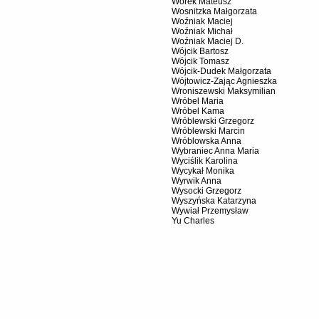
Worek Mateusz
Wosnitzka Małgorzata
Woźniak Maciej
Woźniak Michał
Woźniak Maciej D.
Wójcik Bartosz
Wójcik Tomasz
Wójcik-Dudek Małgorzata
Wójtowicz-Zając Agnieszka
Wroniszewski Maksymilian
Wróbel Maria
Wróbel Kama
Wróblewski Grzegorz
Wróblewski Marcin
Wróblowska Anna
Wybraniec Anna Maria
Wyciślik Karolina
Wycykał Monika
Wyrwik Anna
Wysocki Grzegorz
Wyszyńska Katarzyna
Wywiał Przemysław
Yu Charles