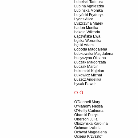
Lubelski Tadeusz
Lubina Agnieszka
Lubińska Monika
Lutyński Fryderyk
Lyons Alice
Lyszczyna Marek
Ładoń Monika
Łakota Wiktoria
Łączyńska Ewa
Łęska Weronika
Łęski Adam
Łoboda Magdalena
Łubkowska Magdalena
Łucyszyna Oksana
Łuczak Małgorzata
Łuczak Marcin
Łukomski Kajetan
Łukowicz Michał
Łuszcz Angelika
Łysak Paweł
O-Ó
O'Donnell Mary
O'Mahony Nessa
O'Reilly Caitriona
Obarski Patryk
Oberson Julia
Obszyńska Karolina
Ochman Izabela
Ochwat Magdalena
Ociepa Krzysztof