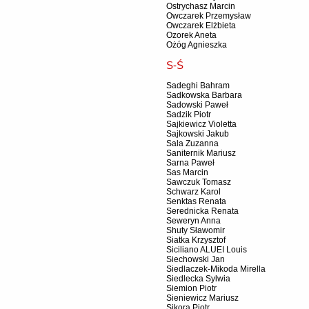
Ostrychasz Marcin
Owczarek Przemysław
Owczarek Elżbieta
Ozorek Aneta
Ożóg Agnieszka
S-Ś
Sadeghi Bahram
Sadkowska Barbara
Sadowski Paweł
Sadzik Piotr
Sajkiewicz Violetta
Sajkowski Jakub
Sala Zuzanna
Saniternik Mariusz
Sarna Paweł
Sas Marcin
Sawczuk Tomasz
Schwarz Karol
Senktas Renata
Serednicka Renata
Seweryn Anna
Shuty Sławomir
Siatka Krzysztof
Siciliano ALUEI Louis
Siechowski Jan
Siedlaczek-Mikoda Mirella
Siedlecka Sylwia
Siemion Piotr
Sieniewicz Mariusz
Sikora Piotr