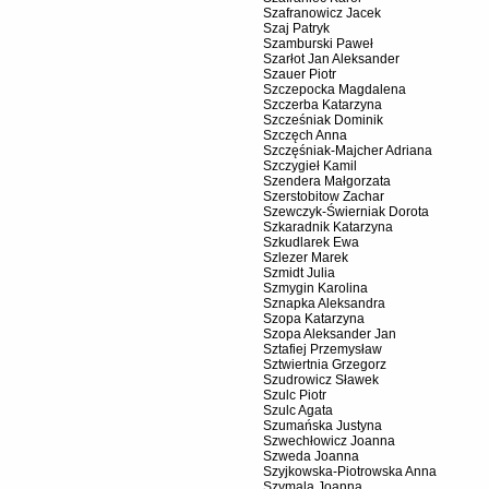
Szafranowicz Jacek
Szaj Patryk
Szamburski Paweł
Szarłot Jan Aleksander
Szauer Piotr
Szczepocka Magdalena
Szczerba Katarzyna
Szcześniak Dominik
Szczęch Anna
Szczęśniak-Majcher Adriana
Szczygieł Kamil
Szendera Małgorzata
Szerstobitow Zachar
Szewczyk-Świerniak Dorota
Szkaradnik Katarzyna
Szkudlarek Ewa
Szlezer Marek
Szmidt Julia
Szmygin Karolina
Sznapka Aleksandra
Szopa Katarzyna
Szopa Aleksander Jan
Sztafiej Przemysław
Sztwiertnia Grzegorz
Szudrowicz Sławek
Szulc Piotr
Szulc Agata
Szumańska Justyna
Szwechłowicz Joanna
Szweda Joanna
Szyjkowska-Piotrowska Anna
Szymala Joanna