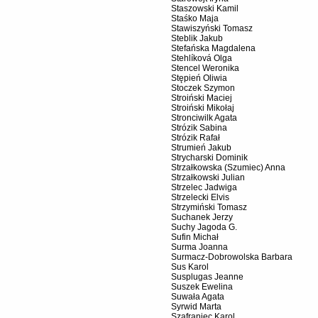
Staszowski Kamil
Staśko Maja
Stawiszyński Tomasz
Steblik Jakub
Stefańska Magdalena
Stehlíková Olga
Stencel Weronika
Stępień Oliwia
Stoczek Szymon
Stroiński Maciej
Stroiński Mikołaj
Stronciwilk Agata
Strózik Sabina
Strózik Rafał
Strumień Jakub
Strycharski Dominik
Strzałkowska (Szumiec) Anna
Strzałkowski Julian
Strzelec Jadwiga
Strzelecki Elvis
Strzymiński Tomasz
Suchanek Jerzy
Suchy Jagoda G.
Sufin Michał
Surma Joanna
Surmacz-Dobrowolska Barbara
Sus Karol
Susplugas Jeanne
Suszek Ewelina
Suwała Agata
Syrwid Marta
Szafraniec Karol