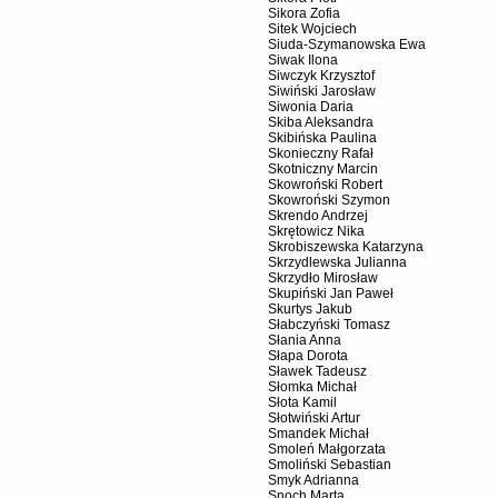
Sikora Zofia
Sitek Wojciech
Siuda-Szymanowska Ewa
Siwak Ilona
Siwczyk Krzysztof
Siwiński Jarosław
Siwonia Daria
Skiba Aleksandra
Skibińska Paulina
Skonieczny Rafał
Skotniczny Marcin
Skowroński Robert
Skowroński Szymon
Skrendo Andrzej
Skrętowicz Nika
Skrobiszewska Katarzyna
Skrzydlewska Julianna
Skrzydło Mirosław
Skupiński Jan Paweł
Skurtys Jakub
Słabczyński Tomasz
Słania Anna
Słapa Dorota
Sławek Tadeusz
Słomka Michał
Słota Kamil
Słotwiński Artur
Smandek Michał
Smoleń Małgorzata
Smoliński Sebastian
Smyk Adrianna
Snoch Marta