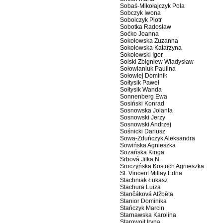
Sobaś-Mikołajczyk Pola
Sobczyk Iwona
Sobolczyk Piotr
Sobotka Radosław
Soćko Joanna
Sokołowska Zuzanna
Sokołowska Katarzyna
Sokołowski Igor
Solski Zbigniew Władysław
Sołowianiuk Paulina
Sołowiej Dominik
Sołtysik Paweł
Sołtysik Wanda
Sonnenberg Ewa
Sosiński Konrad
Sosnowska Jolanta
Sosnowski Jerzy
Sosnowski Andrzej
Sośnicki Dariusz
Sowa-Zduńczyk Aleksandra
Sowińska Agnieszka
Sozańska Kinga
Srbová Jitka N.
Sroczyńska Kostuch Agnieszka
St. Vincent Millay Edna
Stachniak Łukasz
Stachura Luiza
Stančáková Alžběta
Stanior Dominika
Stańczyk Marcin
Starnawska Karolina
Starowojt Iryna