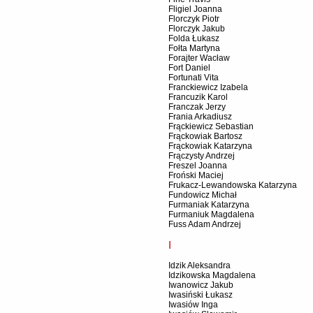
Fligiel Joanna
Florczyk Piotr
Florczyk Jakub
Folda Łukasz
Fołta Martyna
Forajter Wacław
Fort Daniel
Fortunati Vita
Franckiewicz Izabela
Francuzik Karol
Franczak Jerzy
Frania Arkadiusz
Frąckiewicz Sebastian
Frąckowiak Bartosz
Frąckowiak Katarzyna
Frączysty Andrzej
Freszel Joanna
Froński Maciej
Frukacz-Lewandowska Katarzyna
Fundowicz Michał
Furmaniak Katarzyna
Furmaniuk Magdalena
Fuss Adam Andrzej
I
Idzik Aleksandra
Idzikowska Magdalena
Iwanowicz Jakub
Iwasiński Łukasz
Iwasiów Inga