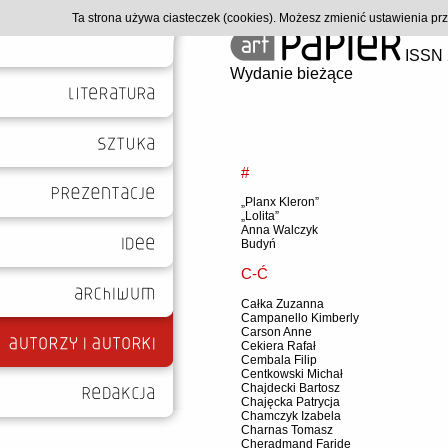
Ta strona używa ciasteczek (cookies). Możesz zmienić ustawienia p
ISSN 
Wydanie bieżące
#
„Planx Kleron”
„Lolita”
Anna Walczyk
Budyń
C-Ć
Całka Zuzanna
Campanello Kimberly
Carson Anne
Cekiera Rafał
Cembala Filip
Centkowski Michał
Chajdecki Bartosz
Chajęcka Patrycja
Chamczyk Izabela
Charnas Tomasz
Cheradmand Faride