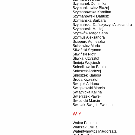
Szymanek Dominika
Szymankiewicz Błażej
Szymanowska Karolina
Szymanowski Dariusz
Szymańska Barbara
Szymańska-Dańczyszyn Aleksandra
Szymborski Maciej
Szymków Magdalena
Szymuś Aleksandra
Ściepuro Agnieszka
Ścisłowicz Marta
Śliwiński Szymon
Śliwiński Piotr
Śliwka Krzysztof
Śmieja Wojciech
Śniecikowska Beata
Śnioszek Andrzej
Śnioszek Klaudia
Środa Krzysztof
Świątek Adriana
Świątkowski Marcin
Świątnicka Kalina
Świerczek Paweł
Świetlicki Marcin
Świstak-Święch Ewelina
W-Y
Wakar Paulina
Walczak Emilia
Walentynowicz Małgorzata