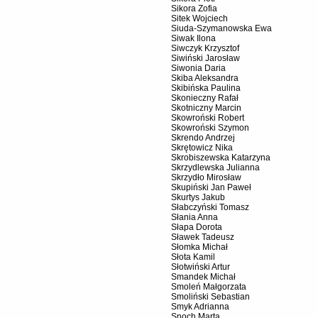
Sikora Zofia
Sitek Wojciech
Siuda-Szymanowska Ewa
Siwak Ilona
Siwczyk Krzysztof
Siwiński Jarosław
Siwonia Daria
Skiba Aleksandra
Skibińska Paulina
Skonieczny Rafał
Skotniczny Marcin
Skowroński Robert
Skowroński Szymon
Skrendo Andrzej
Skrętowicz Nika
Skrobiszewska Katarzyna
Skrzydlewska Julianna
Skrzydło Mirosław
Skupiński Jan Paweł
Skurtys Jakub
Słabczyński Tomasz
Słania Anna
Słapa Dorota
Sławek Tadeusz
Słomka Michał
Słota Kamil
Słotwiński Artur
Smandek Michał
Smoleń Małgorzata
Smoliński Sebastian
Smyk Adrianna
Snoch Marta