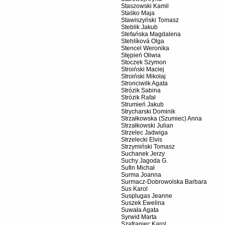
Staszowski Kamil
Staśko Maja
Stawiszyński Tomasz
Steblik Jakub
Stefańska Magdalena
Stehlíková Olga
Stencel Weronika
Stępień Oliwia
Stoczek Szymon
Stroiński Maciej
Stroiński Mikołaj
Stronciwilk Agata
Strózik Sabina
Strózik Rafał
Strumień Jakub
Strycharski Dominik
Strzałkowska (Szumiec) Anna
Strzałkowski Julian
Strzelec Jadwiga
Strzelecki Elvis
Strzymiński Tomasz
Suchanek Jerzy
Suchy Jagoda G.
Sufin Michał
Surma Joanna
Surmacz-Dobrowolska Barbara
Sus Karol
Susplugas Jeanne
Suszek Ewelina
Suwała Agata
Syrwid Marta
Szafraniec Karol