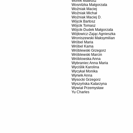
Worek Mateusz
Wosnitzka Małgorzata
Woźniak Maciej
Woźniak Michał
Woźniak Maciej D.
Wójcik Bartosz
Wójcik Tomasz
Wójcik-Dudek Małgorzata
Wójtowicz-Zając Agnieszka
Wroniszewski Maksymilian
Wróbel Maria
Wróbel Kama
Wróblewski Grzegorz
Wróblewski Marcin
Wróblowska Anna
Wybraniec Anna Maria
Wyciślik Karolina
Wycykał Monika
Wyrwik Anna
Wysocki Grzegorz
Wyszyńska Katarzyna
Wywiał Przemysław
Yu Charles