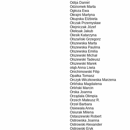
Odija Daniel
Odziomek Marta
Ogłoza Ewa
Okrajni Martyna
Okupska Elżbieta
Olczak Przemysław
Olejniczak Józef
Oleksak Jakub
Olesik Katarzyna
Olszański Grzegorz
Olszewska Marta
Olszewska Paulina
Olszewska Emilia
Olszewski Michał
Olszewski Tadeusz
Olszewski Marek
ołąb Anna Liwia
Onichimowski Filip
Opałka Tomasz
Orczyk-Wiczkowska Marzena
Orlińska Magdalena
Orliński Marcin
Orska Joanna
Orządała Olimpia
Orzech Mateusz R.
Orzeł Barbara
Osiewała Anna
Osiurak Milena
Ostaszewski Robert
Ostrowska Joanna
Ostrowski Alexander
Ostrowski Eryk