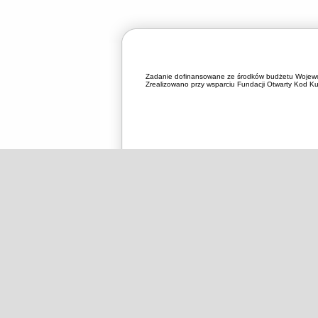
Zadanie dofinansowane ze środków budżetu Wojewó
Zrealizowano przy wsparciu Fundacji Otwarty Kod Kul