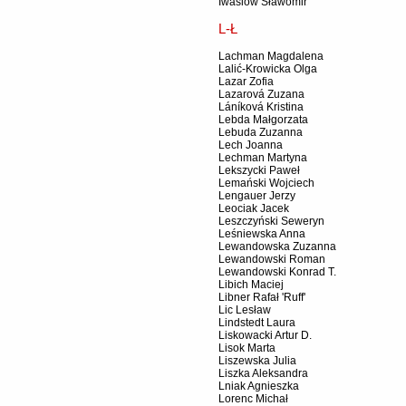
Iwasiów Sławomir
L-Ł
Lachman Magdalena
Lalić-Krowicka Olga
Lazar Zofia
Lazarová Zuzana
Láníková Kristina
Lebda Małgorzata
Lebuda Zuzanna
Lech Joanna
Lechman Martyna
Lekszycki Paweł
Lemański Wojciech
Lengauer Jerzy
Leociak Jacek
Leszczyński Seweryn
Leśniewska Anna
Lewandowska Zuzanna
Lewandowski Roman
Lewandowski Konrad T.
Libich Maciej
Libner Rafał 'Ruff'
Lic Lesław
Lindstedt Laura
Liskowacki Artur D.
Lisok Marta
Liszewska Julia
Liszka Aleksandra
Lniak Agnieszka
Lorenc Michał