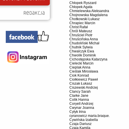
Chłopek Ryszard
Chłopek Agata
Chmielewska Aleksandra
Chojnowska Magdalena
Chotkowski Łukasz
Chrapiec Marcin
Christ Rafał
Chról Mateusz
Chruściel Piotr
Chruścińska Anna
Chudoliński Michał
Chutnik Sylwia
Chwalczyk Ewa
Chwolik Dominik
Cichostępska Katarzyna
Cielecki Marcin
Cieplak Anna
Cieślak Mirosława
Ciok Konrad
Ciołkiewicz Paweł
Ciszak Łukasz
Ciszewski Andrzej
Clancy Sarah
Clarke Jane
Colik Hanna
Coryell Andrzej
Cwynar Joanna
Cyłyk Irina
cyranowicz maria.braque.
Cywińska Izabella
Czaja Dariusz
Czaja Kamila