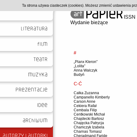
Ta strona używa ciasteczek (cookies). Możesz zmienić ustawienia p
ISSN 
Wydanie bieżące
#
„Planx Kleron”
„Lolita”
Anna Walczyk
Budyń
C-Ć
Całka Zuzanna
Campanello Kimberly
Carson Anne
Cekiera Rafał
Cembala Filip
Centkowski Michał
Chajdecki Bartosz
Chajęcka Patrycja
Chamczyk Izabela
Charnas Tomasz
Cheradmand Faride