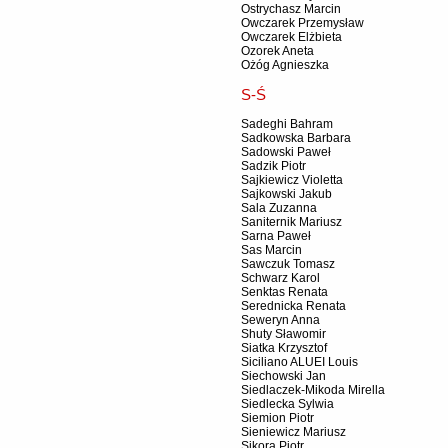
Ostrychasz Marcin
Owczarek Przemysław
Owczarek Elżbieta
Ozorek Aneta
Ożóg Agnieszka
S-Ś
Sadeghi Bahram
Sadkowska Barbara
Sadowski Paweł
Sadzik Piotr
Sajkiewicz Violetta
Sajkowski Jakub
Sala Zuzanna
Saniternik Mariusz
Sarna Paweł
Sas Marcin
Sawczuk Tomasz
Schwarz Karol
Senktas Renata
Serednicka Renata
Seweryn Anna
Shuty Sławomir
Siatka Krzysztof
Siciliano ALUEI Louis
Siechowski Jan
Siedlaczek-Mikoda Mirella
Siedlecka Sylwia
Siemion Piotr
Sieniewicz Mariusz
Sikora Piotr