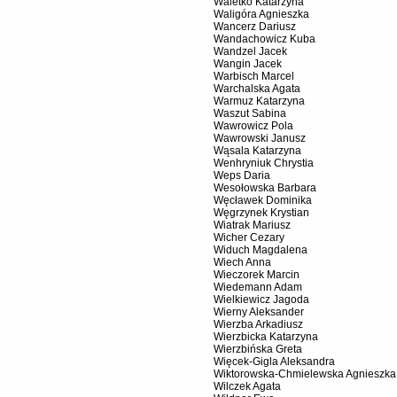
Waletko Katarzyna
Waligóra Agnieszka
Wancerz Dariusz
Wandachowicz Kuba
Wandzel Jacek
Wangin Jacek
Warbisch Marcel
Warchalska Agata
Warmuz Katarzyna
Waszut Sabina
Wawrowicz Pola
Wawrowski Janusz
Wąsala Katarzyna
Wenhryniuk Chrystia
Weps Daria
Wesołowska Barbara
Węcławek Dominika
Węgrzynek Krystian
Wiatrak Mariusz
Wicher Cezary
Widuch Magdalena
Wiech Anna
Wieczorek Marcin
Wiedemann Adam
Wielkiewicz Jagoda
Wierny Aleksander
Wierzba Arkadiusz
Wierzbicka Katarzyna
Wierzbińska Greta
Więcek-Gigla Aleksandra
Wiktorowska-Chmielewska Agnieszka
Wilczek Agata