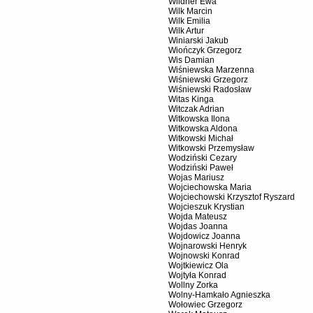
Wildner Ewa
Wilk Marcin
Wilk Emilia
Wilk Artur
Winiarski Jakub
Wiończyk Grzegorz
Wis Damian
Wiśniewska Marzenna
Wiśniewski Grzegorz
Wiśniewski Radosław
Witas Kinga
Witczak Adrian
Witkowska Ilona
Witkowska Aldona
Witkowski Michał
Witkowski Przemysław
Wodziński Cezary
Wodziński Paweł
Wojas Mariusz
Wojciechowska Maria
Wojciechowski Krzysztof Ryszard
Wojcieszuk Krystian
Wojda Mateusz
Wojdas Joanna
Wojdowicz Joanna
Wojnarowski Henryk
Wojnowski Konrad
Wojtkiewicz Ola
Wojtyła Konrad
Wollny Zorka
Wolny-Hamkało Agnieszka
Wołowiec Grzegorz