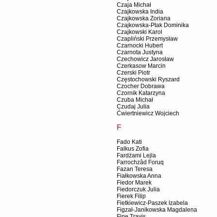
Czaja Michał
Czajkowska India
Czajkowska Zoriana
Czajkowska-Ptak Dominika
Czajkowski Karol
Czapliński Przemysław
Czarnocki Hubert
Czarnota Justyna
Czechowicz Jarosław
Czerkasow Marcin
Czerski Piotr
Częstochowski Ryszard
Czocher Dobrawa
Czornik Katarzyna
Czuba Michał
Czudaj Julia
Ćwiertniewicz Wojciech
F
Fado Kati
Falkus Zofia
Fardżami Lejla
Farrochzâd Foruq
Fazan Teresa
Fiałkowska Anna
Fiedor Marek
Fiedorczuk Julia
Fierek Filip
Fietkiewicz-Paszek Izabela
Figzał-Janikowska Magdalena
Fine Travis