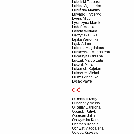
Lubelski Tadeusz
Lubina Agnieszka
Lubińska Monika
Lutyński Fryderyk
Lyons Alice
Lyszczyna Marek
Ładoń Monika
Łakota Wiktoria
Łączyńska Ewa
Łęska Weronika
Łęski Adam
Łoboda Magdalena
Łubkowska Magdalena
Łucyszyna Oksana
Łuczak Małgorzata
Łuczak Marcin
Łukomski Kajetan
Łukowicz Michał
Łuszcz Angelika
Łysak Paweł
O-Ó
O'Donnell Mary
O'Mahony Nessa
O'Reilly Caitriona
Obarski Patryk
Oberson Julia
Obszyńska Karolina
Ochman Izabela
Ochwat Magdalena
Ociepa Krzysztof