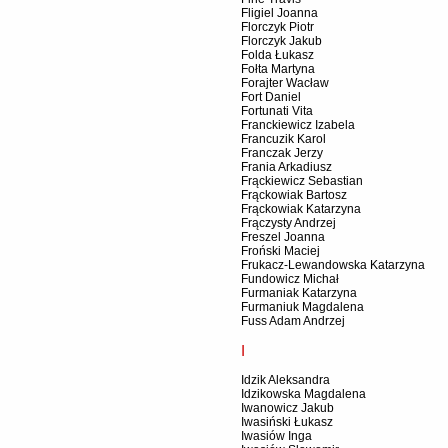
Fligiel Joanna
Florczyk Piotr
Florczyk Jakub
Folda Łukasz
Fołta Martyna
Forajter Wacław
Fort Daniel
Fortunati Vita
Franckiewicz Izabela
Francuzik Karol
Franczak Jerzy
Frania Arkadiusz
Frąckiewicz Sebastian
Frąckowiak Bartosz
Frąckowiak Katarzyna
Frączysty Andrzej
Freszel Joanna
Froński Maciej
Frukacz-Lewandowska Katarzyna
Fundowicz Michał
Furmaniak Katarzyna
Furmaniuk Magdalena
Fuss Adam Andrzej
I
Idzik Aleksandra
Idzikowska Magdalena
Iwanowicz Jakub
Iwasiński Łukasz
Iwasiów Inga