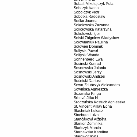
Sobaś-Mikołajczyk Pola
Sobczyk Iwona
Sobolczyk Piotr
Sobotka Radosław
Soćko Joanna
Sokołowska Zuzanna
Sokołowska Katarzyna
Sokołowski Igor
Solski Zbigniew Władysław
Sołowianiuk Paulina
Sołowiej Dominik
Sołtysik Paweł
Sołtysik Wanda
Sonnenberg Ewa
Sosiński Konrad
Sosnowska Jolanta
Sosnowski Jerzy
Sosnowski Andrzej
Sośnicki Dariusz
Sowa-Zduńczyk Aleksandra
Sowińska Agnieszka
Sozańska Kinga
Srbová Jitka N.
Sroczyńska Kostuch Agnieszka
St. Vincent Millay Edna
Stachniak Łukasz
Stachura Luiza
Stančáková Alžběta
Stanior Dominika
Stańczyk Marcin
Starnawska Karolina
Starowojt Iryna