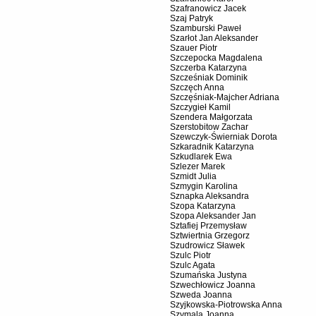
Szafranowicz Jacek
Szaj Patryk
Szamburski Paweł
Szarłot Jan Aleksander
Szauer Piotr
Szczepocka Magdalena
Szczerba Katarzyna
Szcześniak Dominik
Szczęch Anna
Szczęśniak-Majcher Adriana
Szczygieł Kamil
Szendera Małgorzata
Szerstobitow Zachar
Szewczyk-Świerniak Dorota
Szkaradnik Katarzyna
Szkudlarek Ewa
Szlezer Marek
Szmidt Julia
Szmygin Karolina
Sznapka Aleksandra
Szopa Katarzyna
Szopa Aleksander Jan
Sztafiej Przemysław
Sztwiertnia Grzegorz
Szudrowicz Sławek
Szulc Piotr
Szulc Agata
Szumańska Justyna
Szwechłowicz Joanna
Szweda Joanna
Szyjkowska-Piotrowska Anna
Szymala Joanna